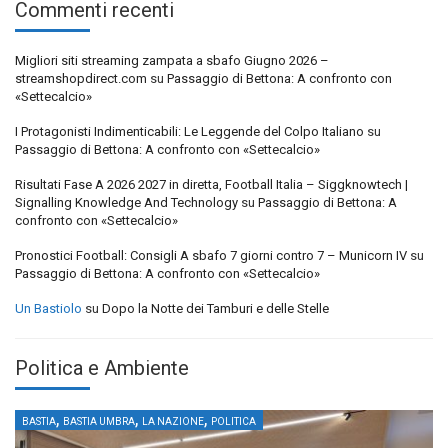
Commenti recenti
Migliori siti streaming zampata a sbafo Giugno 2026 –
streamshopdirect.com
su
Passaggio di Bettona: A confronto con
«Settecalcio»
I Protagonisti Indimenticabili: Le Leggende del Colpo Italiano
su
Passaggio di Bettona: A confronto con «Settecalcio»
Risultati Fase A 2026 2027 in diretta, Football Italia – Siggknowtech |
Signalling Knowledge And Technology
su
Passaggio di Bettona: A
confronto con «Settecalcio»
Pronostici Football: Consigli A sbafo 7 giorni contro 7 – Municorn IV
su
Passaggio di Bettona: A confronto con «Settecalcio»
Un Bastiolo
su
Dopo la Notte dei Tamburi e delle Stelle
Politica e Ambiente
,
,
,
BASTIA
BASTIA UMBRA
LA NAZIONE
POLITICA