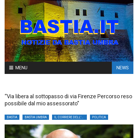
Skip
MENU
NEWS
to
content
“Via libera al sottopasso di via Firenze Percorso reso
possibile dal mio assessorato”
BASTIA
BASTIA UMBRA
IL CORRIERE DELL'UMBRIA
POLITICA