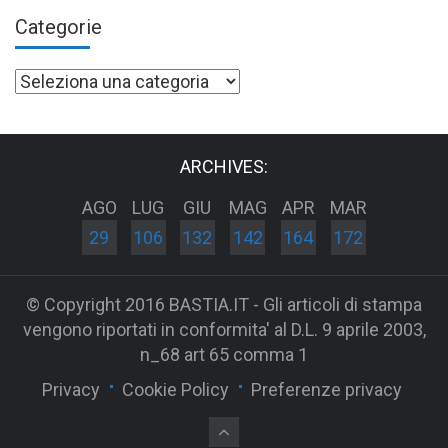
Categorie
Categorie
ARCHIVES:
AGO
LUG
GIU
MAG
APR
MAR
29
106
132
142
164
172
© Copyright 2016 BASTIA.IT - Gli articoli di stampa
vengono riportati in conformita' al D.L. 9 aprile 2003,
n_68 art 65 comma 1
Privacy
Cookie Policy
Preferenze privacy