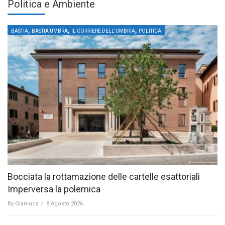
Politica e Ambiente
,
,
,
BASTIA
BASTIA UMBRA
IL CORRIERE DELL'UMBRIA
POLITICA
Bocciata la rottamazione delle cartelle esattoriali
Imperversa la polemica
By
Gianluca
/
8 Agosto 2026