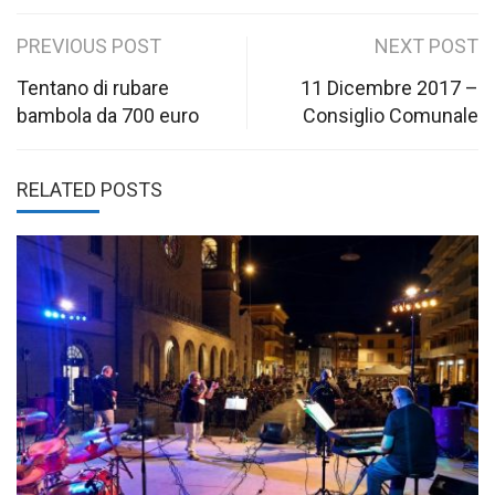
Post
PREVIOUS POST
NEXT POST
navigation
Tentano di rubare
11 Dicembre 2017 –
bambola da 700 euro
Consiglio Comunale
RELATED POSTS