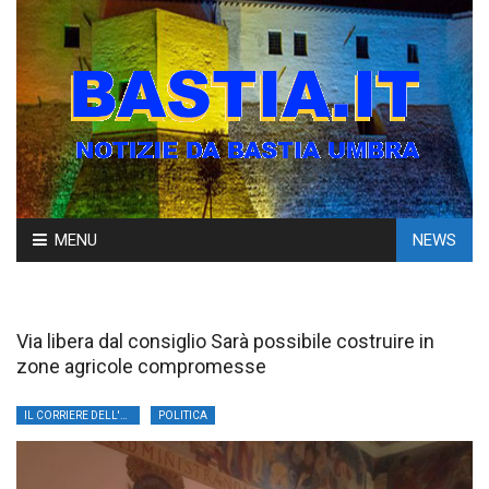
Skip
MENU
NEWS
to
content
Via libera dal consiglio Sarà possibile costruire in
zone agricole compromesse
IL CORRIERE DELL'UMBRIA
POLITICA