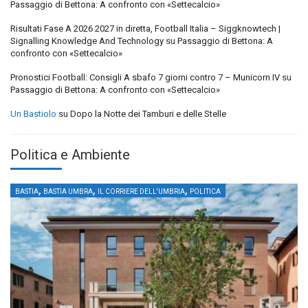
Passaggio di Bettona: A confronto con «Settecalcio»
Risultati Fase A 2026 2027 in diretta, Football Italia – Siggknowtech |
Signalling Knowledge And Technology
su
Passaggio di Bettona: A
confronto con «Settecalcio»
Pronostici Football: Consigli A sbafo 7 giorni contro 7 – Municorn IV
su
Passaggio di Bettona: A confronto con «Settecalcio»
Un Bastiolo
su
Dopo la Notte dei Tamburi e delle Stelle
Politica e Ambiente
,
,
,
BASTIA
BASTIA UMBRA
IL CORRIERE DELL'UMBRIA
POLITICA