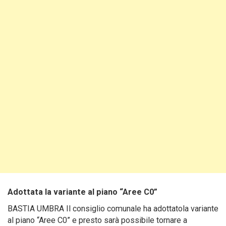
Adottata la variante al piano “Aree C0”
BASTIA UMBRA Il consiglio comunale ha adottatola variante
al piano “Aree C0” e presto sarà possibile tornare a