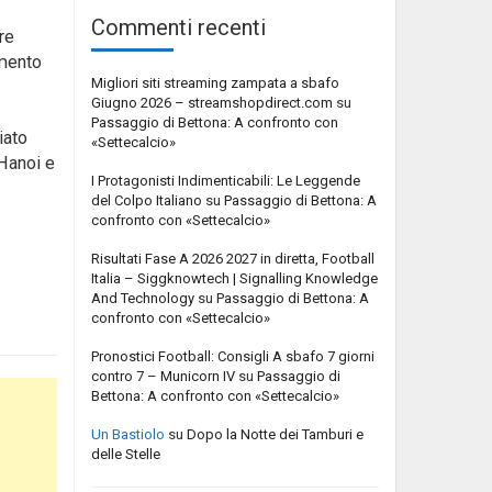
Commenti recenti
re
amento
Migliori siti streaming zampata a sbafo
Giugno 2026 – streamshopdirect.com
su
Passaggio di Bettona: A confronto con
iato
«Settecalcio»
 Hanoi e
I Protagonisti Indimenticabili: Le Leggende
del Colpo Italiano
su
Passaggio di Bettona: A
confronto con «Settecalcio»
Risultati Fase A 2026 2027 in diretta, Football
Italia – Siggknowtech | Signalling Knowledge
And Technology
su
Passaggio di Bettona: A
confronto con «Settecalcio»
Pronostici Football: Consigli A sbafo 7 giorni
contro 7 – Municorn IV
su
Passaggio di
Bettona: A confronto con «Settecalcio»
Un Bastiolo
su
Dopo la Notte dei Tamburi e
delle Stelle