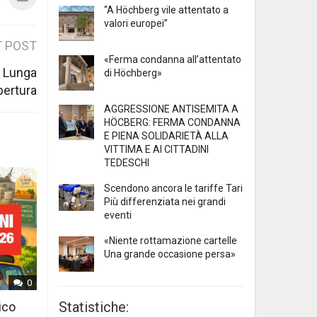
“A Höchberg vile attentato a
valori europei”
 POST
«Ferma condanna all’attentato
e Lunga
di Höchberg»
pertura
AGGRESSIONE ANTISEMITA A
HÖCBERG: FERMA CONDANNA
E PIENA SOLIDARIETÀ ALLA
VITTIMA E AI CITTADINI
TEDESCHI
Scendono ancora le tariffe Tari
Più differenziata nei grandi
eventi
«Niente rottamazione cartelle
Una grande occasione persa»
0
Statistiche:
ico