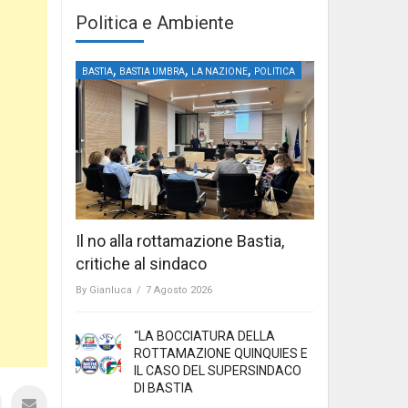
Politica e Ambiente
,
,
,
BASTIA
BASTIA UMBRA
LA NAZIONE
POLITICA
Il no alla rottamazione Bastia,
critiche al sindaco
By
Gianluca
/
7 Agosto 2026
“LA BOCCIATURA DELLA
ROTTAMAZIONE QUINQUIES E
IL CASO DEL SUPERSINDACO
DI BASTIA