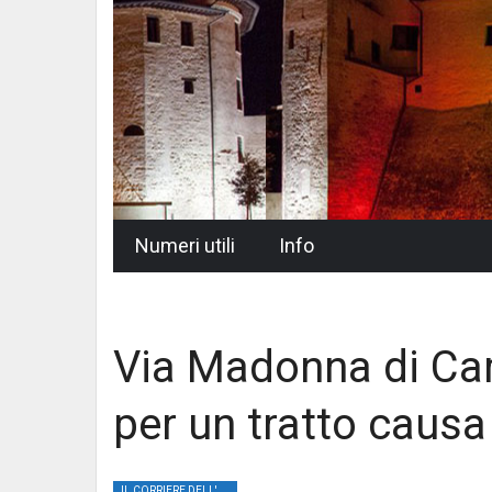
Skip
Numeri utili
Info
to
content
Via Madonna di Cam
per un tratto causa 
IL CORRIERE DELL'UMBRIA