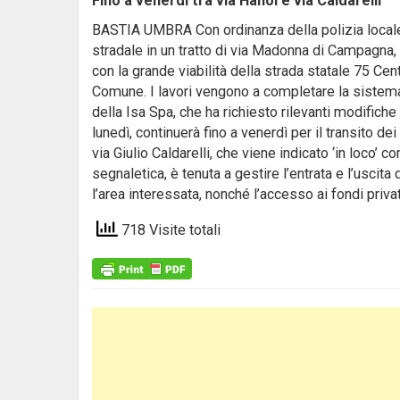
Fino a venerdì tra via Hanoi e via Caldarelli
BASTIA UMBRA Con ordinanza della polizia locale è 
stradale in un tratto di via Madonna di Campagna,
con la grande viabilità della strada statale 75 Cent
Comune. I lavori vengono a completare la sistema
della Isa Spa, che ha richiesto rilevanti modifiche m
lunedì, continuerà fino a venerdì per il transito d
via Giulio Caldarelli, che viene indicato ‘in loco’ c
segnaletica, è tenuta a gestire l’entrata e l’uscita
l’area interessata, nonché l’accesso ai fondi privat
718 Visite totali