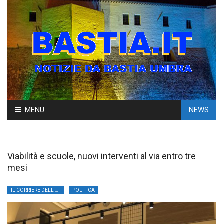
Skip
MENU
NEWS
to
content
Viabilità e scuole, nuovi interventi al via entro tre
mesi
IL CORRIERE DELL'UMBRIA
POLITICA