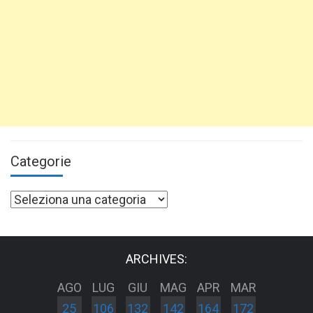
Categorie
Categorie
ARCHIVES:
AGO
LUG
GIU
MAG
APR
MAR
25
106
132
142
164
172