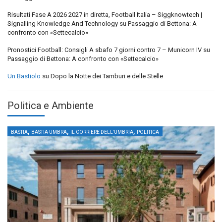
Risultati Fase A 2026 2027 in diretta, Football Italia – Siggknowtech |
Signalling Knowledge And Technology
su
Passaggio di Bettona: A
confronto con «Settecalcio»
Pronostici Football: Consigli A sbafo 7 giorni contro 7 – Municorn IV
su
Passaggio di Bettona: A confronto con «Settecalcio»
Un Bastiolo
su
Dopo la Notte dei Tamburi e delle Stelle
Politica e Ambiente
,
,
,
BASTIA
BASTIA UMBRA
IL CORRIERE DELL'UMBRIA
POLITICA