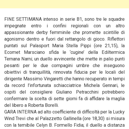
FINE SETTIMANA intenso in serie B1, sono tre le squadre
impegnate entro i confini regionali con un altro
appassionante derby femminile che promette scintille di
agonismo dentro e
fuori dal rettangolo di gioco. Riflettori
puntati sul Palasport Maria Stella Pippi (ore 21,15), la
Ecomet Marsciano sfida le ‘cugine’ della Ediltermica
Ternana Narni; un duello avvincente che mette in palio punti
pesanti per le due compagini umbre che inseguono
obiettivi di tranquillità, rinnovata fiducia per le locali del
dirigente Massimo Vingaretti che hanno recuperato in tempi
da record l’infortunata schiacciatrice Michela Gennari, le
ospiti del consigliere Giuliano Petracchini potrebbero
confermare la scelta di sette giorni fa di affidare la maglia
del libero a Roberta Borelli.
GARA INTERNA ad alto coefficiente di difficoltà per la Lucky
Wind Trevi che al Palazzetto Gallinella (ore 18,30) si misura
con la temibile Celyn B. Formello Fidia; il duello a distanza