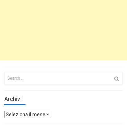
Search
for:
Archivi
Archivi