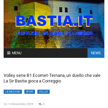
Skip
MENU
NEWS
to
content
Volley serie B1 Ecomet-Ternana, un duello che vale
La Sir Bastia gioca a Correggio
LA NAZIONE
SPORT
VOLLEY
On
14 Novembre 2009
0