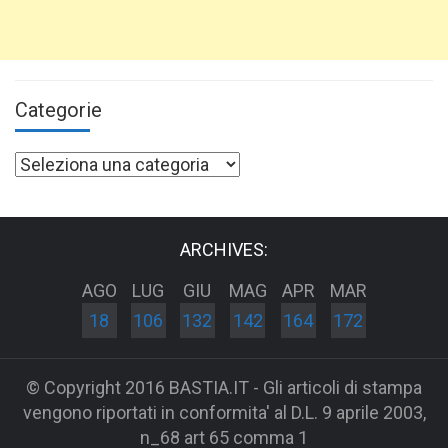
Categorie
Categorie
ARCHIVES:
AGO
LUG
GIU
MAG
APR
MAR
18
106
132
142
164
172
© Copyright 2016 BASTIA.IT - Gli articoli di stampa
vengono riportati in conformita' al D.L. 9 aprile 2003,
n_68 art 65 comma 1