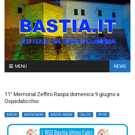
Skip
MENU
NEWS
to
content
11° Memorial Zeffiro Raspa domenica 9 giugno a
Ospedalicchio
BASTIA
BASTIA NEWS
BASTIA UMBRA
CALCIO
SPORT