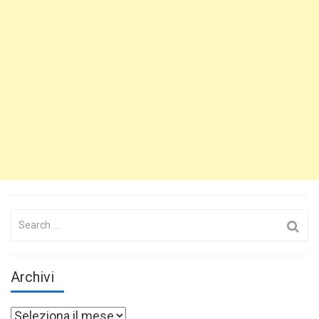
Search
for:
Archivi
Archivi