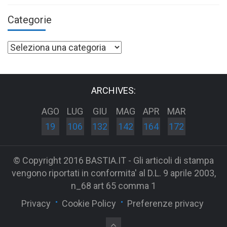
Categorie
Categorie
ARCHIVES:
AGO
LUG
GIU
MAG
APR
MAR
19
106
132
142
164
172
© Copyright 2016 BASTIA.IT - Gli articoli di stampa
vengono riportati in conformita' al D.L. 9 aprile 2003,
n_68 art 65 comma 1
Privacy
Cookie Policy
Preferenze privacy