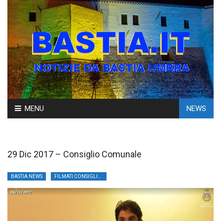
Skip
MENU
NEWS
to
content
29 Dic 2017 – Consiglio Comunale
BASTIA NEWS
FILMATI CONSIGLIO C.