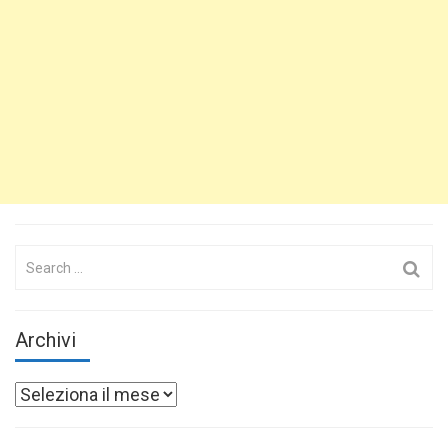
Search
for:
Archivi
Archivi