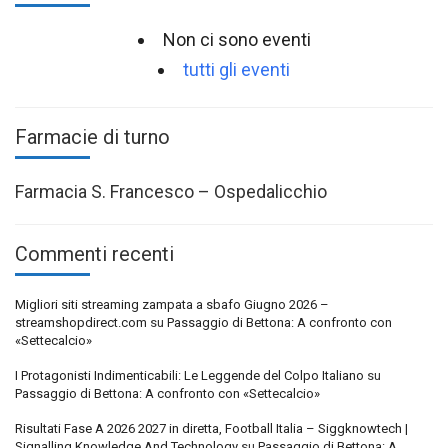
Non ci sono eventi
tutti gli eventi
Farmacie di turno
Farmacia S. Francesco – Ospedalicchio
Commenti recenti
Migliori siti streaming zampata a sbafo Giugno 2026 –
streamshopdirect.com
su
Passaggio di Bettona: A confronto con
«Settecalcio»
I Protagonisti Indimenticabili: Le Leggende del Colpo Italiano
su
Passaggio di Bettona: A confronto con «Settecalcio»
Risultati Fase A 2026 2027 in diretta, Football Italia – Siggknowtech |
Signalling Knowledge And Technology
su
Passaggio di Bettona: A