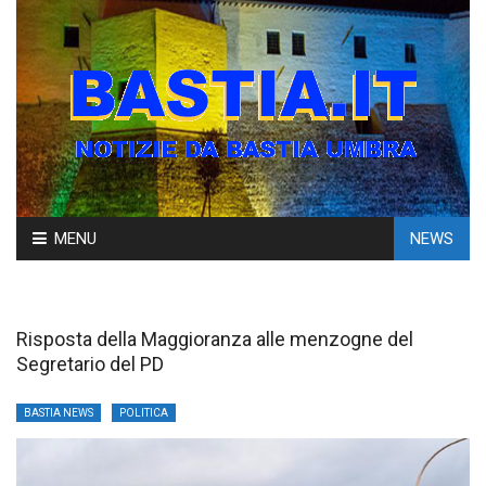
Skip
MENU
NEWS
to
content
Risposta della Maggioranza alle menzogne del
Segretario del PD
BASTIA NEWS
POLITICA