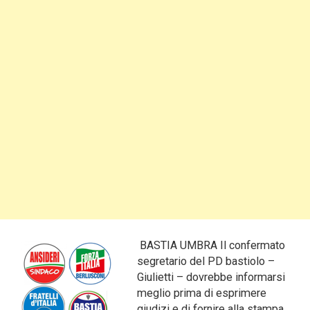
BASTIA UMBRA
Il confermato
segretario del PD bastiolo –
Giulietti – dovrebbe informarsi
meglio prima di esprimere
giudizi e di fornire alla stampa