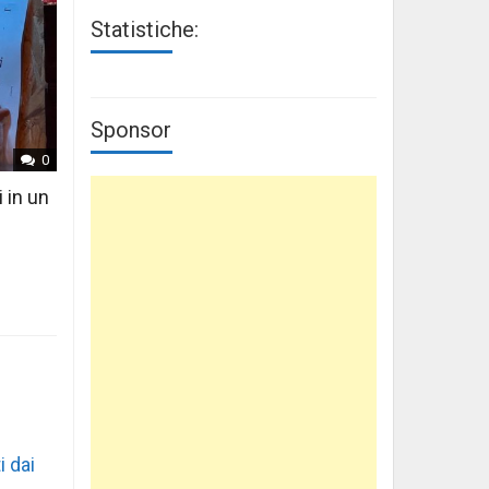
Statistiche:
Sponsor
0
i in un
i dai