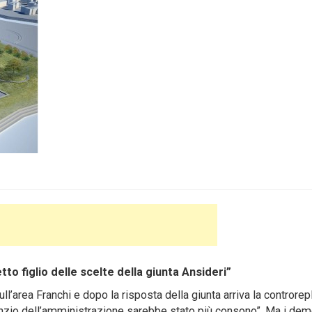
to figlio delle scelte della giunta Ansideri”
area Franchi e dopo la risposta della giunta arriva la controrepl
ilenzio dell’amministrazione sarebbe stato più consono”. Ma i dem