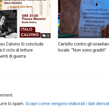
0
su Calvino Si conclude
Cartello contro gli israelian
 il ciclo di letture
locale: “Non sono graditi”
nti di guerra
omment.
durre lo spam.
Scopri come vengono elaborati i dati derivat