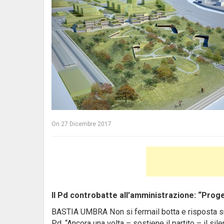
On
27 Dicembre 2017
Il Pd controbatte all’amministrazione: “Proget
BASTIA UMBRA Non si fermail botta e risposta sull’
Pd. “Ancora una volta – sostiene il partito – il s