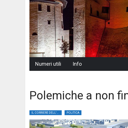
Skip
Numeri utili
Info
to
content
Polemiche a non fin
IL CORRIERE DELL'UMBRIA
POLITICA