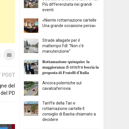
Più differenziata nei grandi
eventi
«Niente rottamazione cartelle
Una grande occasione persa»
Strade allagate per il
maltempo FdI: “Non c’è
manutenzione”
𝐑𝐨𝐭𝐭𝐚𝐦𝐚𝐳𝐢𝐨𝐧𝐞-𝐪𝐮i𝐧𝐪𝐮𝐢𝐞𝐬: 𝐥𝐚
𝐦𝐚𝐠𝐠𝐢𝐨𝐫𝐚𝐧𝐳𝐚 di sinistra 𝐛𝐨𝐜𝐜𝐢𝐚 𝐥𝐚
𝐩𝐫𝐨𝐩𝐨𝐬𝐭𝐚 𝐝𝐢 𝐅𝐫𝐚𝐭𝐞𝐥𝐥𝐢 𝐝’𝐈𝐭𝐚𝐥𝐢𝐚
 POST
Ancora polemiche sul
gne del
cavalcaferrovia
 del PD
Tariffe della Tari e
rottamazione cartelle Il
consiglio di Bastia chiamato a
decidere