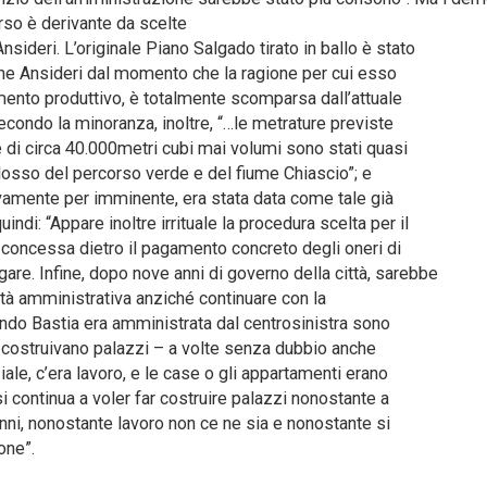
corso è derivante da scelte
nsideri. L’originale Piano Salgado tirato in ballo è stato
ne Ansideri dal momento che la ragione per cui esso
mento produttivo, è totalmente scomparsa dall’attuale
Secondo la minoranza, inoltre, “…le metrature previste
di circa 40.000metri cubi mai volumi sono stati quasi
idosso del percorso verde e del fiume Chiascio”; e
ovamente per imminente, era stata data come tale già
indi: “Appare inoltre irrituale la procedura scelta per il
 concessa dietro il pagamento concreto degli oneri di
are. Infine, dopo nove anni di governo della città, sarebbe
ività amministrativa anziché continuare con la
uando Bastia era amministrata dal centrosinistra sono
si costruivano palazzi – a volte senza dubbio anche
le, c’era lavoro, e le case o gli appartamenti erano
i continua a voler far costruire palazzi nonostante a
anni, nonostante lavoro non ce ne sia e nonostante si
one”.