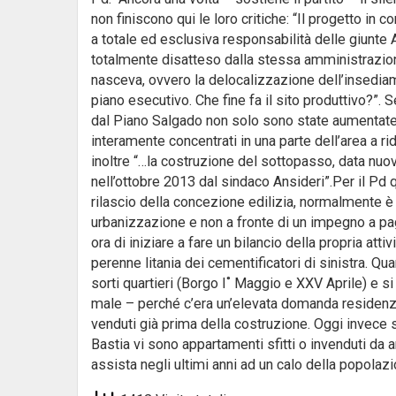
non finiscono qui le loro critiche: “Il progetto in 
a totale ed esclusiva responsabilità delle giunte A
totalmente disatteso dalla stessa amministrazio
nasceva, ovvero la delocalizzazione dell’insedia
piano esecutivo. Che fine fa il sito produttivo?”. 
dal Piano Salgado non solo sono state aumentate 
interamente concentrati in una parte dell’area a r
inoltre “…la costruzione del sottopasso, data nu
nell’ottobre 2013 dal sindaco Ansideri”.Per il Pd qu
rilascio della concezione edilizia, normalmente è
urbanizzazione e non a fronte di un impegno a pag
ora di iniziare a fare un bilancio della propria att
perenne litania dei cementificatori di sinistra. Q
sorti quartieri (Borgo I˚ Maggio e XXV Aprile) e 
male – perché c’era un’elevata domanda residenzia
venduti già prima della costruzione. Oggi invece s
Bastia vi sono appartamenti sfitti o invenduti da 
assista negli ultimi anni ad un calo della popolazi