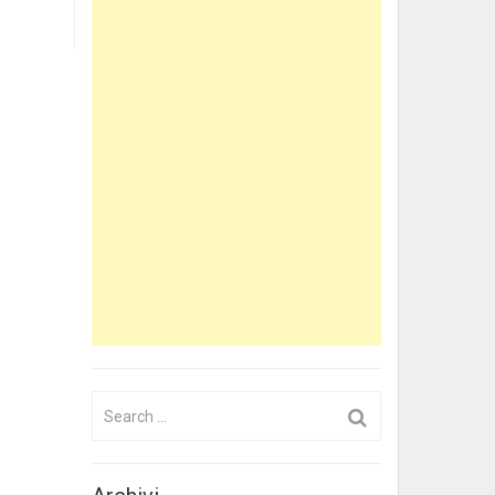
Search
for: