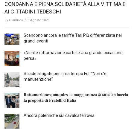
CONDANNA E PIENA SOLIDARIETÀ ALLA VITTIMA E
AI CITTADINI TEDESCHI
By
Gianluca
/
5 Agosto 2026
Scendono ancora le tariffe Tari Più differenziata nei
grandi eventi
«Niente rottamazione cartelle Una grande occasione
persa»
Strade allagate per il maltempo FdI: “Non c’è
manutenzione”
𝐑𝐨𝐭𝐭𝐚𝐦𝐚𝐳𝐢𝐨𝐧𝐞-𝐪𝐮i𝐧𝐪𝐮𝐢𝐞𝐬: 𝐥𝐚 𝐦𝐚𝐠𝐠𝐢𝐨𝐫𝐚𝐧𝐳𝐚 di sinistra 𝐛𝐨𝐜𝐜𝐢𝐚
𝐥𝐚 𝐩𝐫𝐨𝐩𝐨𝐬𝐭𝐚 𝐝𝐢 𝐅𝐫𝐚𝐭𝐞𝐥𝐥𝐢 𝐝’𝐈𝐭𝐚𝐥𝐢𝐚
Ancora polemiche sul cavalcaferrovia