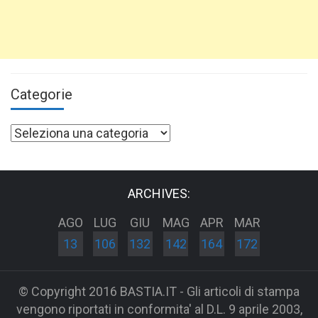
Categorie
Categorie
ARCHIVES:
AGO
LUG
GIU
MAG
APR
MAR
13
106
132
142
164
172
© Copyright 2016 BASTIA.IT - Gli articoli di stampa
vengono riportati in conformita' al D.L. 9 aprile 2003,