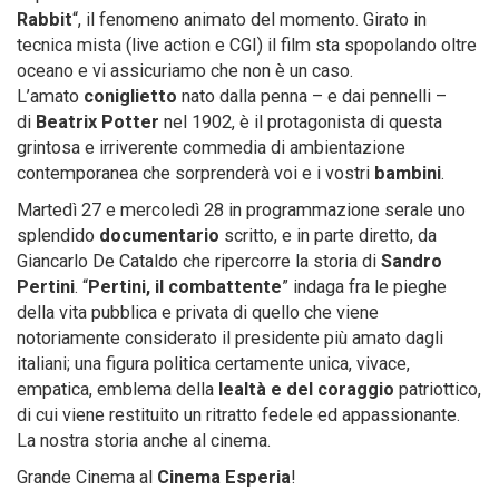
Rabbit
“, il fenomeno animato del momento. Girato in
tecnica mista (live action e CGI) il film sta spopolando oltre
oceano e vi assicuriamo che non è un caso.
L’amato
coniglietto
nato dalla penna – e dai pennelli –
di
Beatrix Potter
nel 1902, è il protagonista di questa
grintosa e irriverente commedia di ambientazione
contemporanea che sorprenderà voi e i vostri
bambini
.
Martedì 27 e mercoledì 28 in programmazione serale uno
splendido
documentario
scritto, e in parte diretto, da
Giancarlo De Cataldo che ripercorre la storia di
Sandro
Pertini
. “
Pertini, il combattente
” indaga fra le pieghe
della vita pubblica e privata di quello che viene
notoriamente considerato il presidente più amato dagli
italiani; una figura politica certamente unica, vivace,
empatica, emblema della
lealtà e del coraggio
patriottico,
di cui viene restituito un ritratto fedele ed appassionante.
La nostra storia anche al cinema.
Grande Cinema al
Cinema Esperia
!