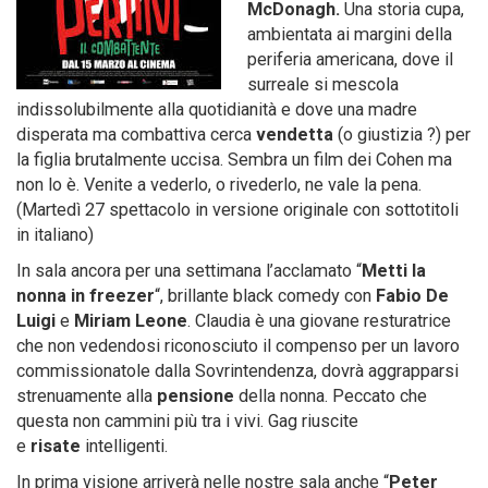
McDonagh.
Una storia cupa,
ambientata ai margini della
periferia americana, dove il
surreale si mescola
indissolubilmente alla quotidianità e dove una madre
disperata ma combattiva cerca
vendetta
(o giustizia ?) per
la figlia brutalmente uccisa. Sembra un film dei Cohen ma
non lo è. Venite a vederlo, o rivederlo, ne vale la pena.
(Martedì 27 spettacolo in versione originale con sottotitoli
in italiano)
In sala ancora per una settimana l’acclamato “
Metti la
nonna in freezer
“, brillante black comedy con
Fabio De
Luigi
e
Miriam Leone
. Claudia è una giovane resturatrice
che non vedendosi riconosciuto il compenso per un lavoro
commissionatole dalla Sovrintendenza, dovrà aggrapparsi
strenuamente alla
pensione
della nonna. Peccato che
questa non cammini più tra i vivi. Gag riuscite
e
risate
intelligenti.
In prima visione arriverà nelle nostre sala anche “
Peter