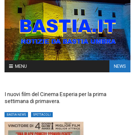
Skip
MENU
NEWS
to
content
I nuovi film del Cinema Esperia per la prima
settimana di primavera.
BASTIA NEWS
SPETTACOLI