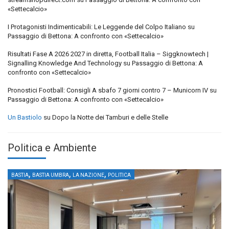
«Settecalcio»
I Protagonisti Indimenticabili: Le Leggende del Colpo Italiano
su
Passaggio di Bettona: A confronto con «Settecalcio»
Risultati Fase A 2026 2027 in diretta, Football Italia – Siggknowtech |
Signalling Knowledge And Technology
su
Passaggio di Bettona: A
confronto con «Settecalcio»
Pronostici Football: Consigli A sbafo 7 giorni contro 7 – Municorn IV
su
Passaggio di Bettona: A confronto con «Settecalcio»
Un Bastiolo
su
Dopo la Notte dei Tamburi e delle Stelle
Politica e Ambiente
,
,
,
BASTIA
BASTIA UMBRA
LA NAZIONE
POLITICA