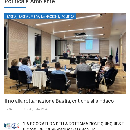
Politica e Ambiente
,
,
,
BASTIA
BASTIA UMBRA
LA NAZIONE
POLITICA
Il no alla rottamazione Bastia, critiche al sindaco
By
Gianluca
/
7 Agosto 2026
“LA BOCCIATURA DELLA ROTTAMAZIONE QUINQUIES E
IL CASO DEL SUPERSINDACO DI BASTIA