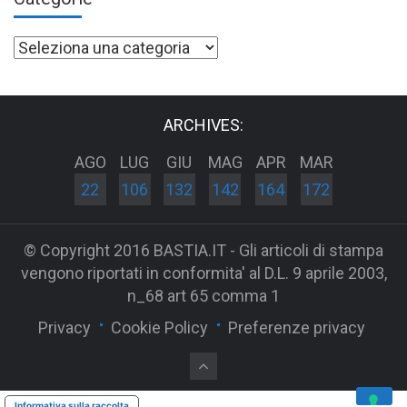
Categorie
ARCHIVES:
AGO
LUG
GIU
MAG
APR
MAR
22
106
132
142
164
172
© Copyright 2016 BASTIA.IT - Gli articoli di stampa
vengono riportati in conformita' al D.L. 9 aprile 2003,
n_68 art 65 comma 1
Privacy
Cookie Policy
Preferenze privacy
Informativa sulla raccolta