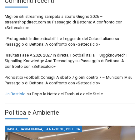
Commenti recenti
Migliori siti streaming zampata a sbafo Giugno 2026 –
streamshopdirect.com
su
Passaggio di Bettona: A confronto con
«Settecalcio»
I Protagonisti Indimenticabili: Le Leggende del Colpo Italiano
su
Passaggio di Bettona: A confronto con «Settecalcio»
Risultati Fase A 2026 2027 in diretta, Football Italia – Siggknowtech |
Signalling Knowledge And Technology
su
Passaggio di Bettona: A
confronto con «Settecalcio»
Pronostici Football: Consigli A sbafo 7 giorni contro 7 – Municorn IV
su
Passaggio di Bettona: A confronto con «Settecalcio»
Un Bastiolo
su
Dopo la Notte dei Tamburi e delle Stelle
Politica e Ambiente
,
,
,
BASTIA
BASTIA UMBRA
LA NAZIONE
POLITICA