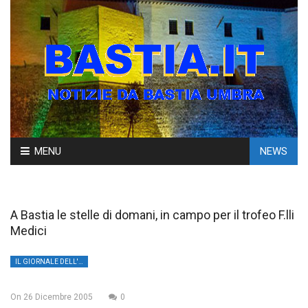
Skip
MENU
NEWS
to
content
A Bastia le stelle di domani, in campo per il trofeo F.lli
Medici
IL GIORNALE DELL'UMBRIA
On
26 Dicembre 2005
0