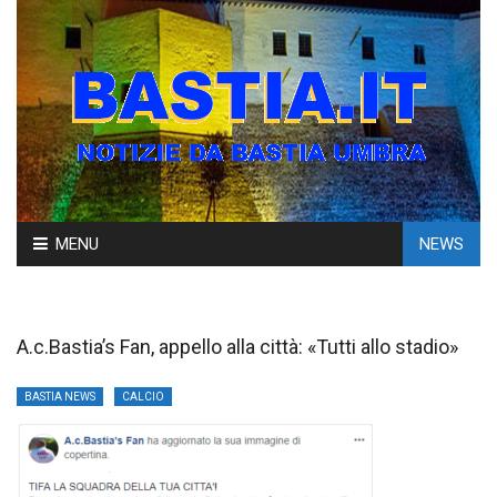
Skip
MENU
NEWS
to
content
A.c.Bastia’s Fan, appello alla città: «Tutti allo stadio»
BASTIA NEWS
CALCIO