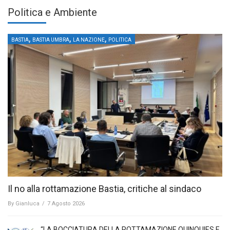
Politica e Ambiente
,
,
,
BASTIA
BASTIA UMBRA
LA NAZIONE
POLITICA
Il no alla rottamazione Bastia, critiche al sindaco
By
Gianluca
/
7 Agosto 2026
“LA BOCCIATURA DELLA ROTTAMAZIONE QUINQUIES E