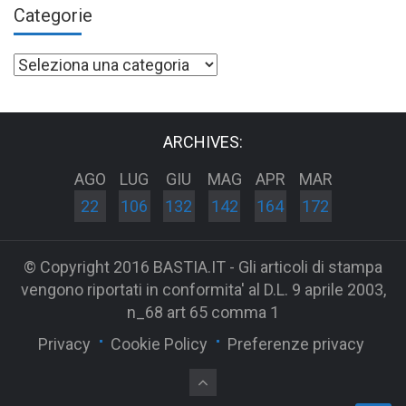
Categorie
Categorie
ARCHIVES:
AGO
LUG
GIU
MAG
APR
MAR
22
106
132
142
164
172
© Copyright 2016 BASTIA.IT - Gli articoli di stampa
vengono riportati in conformita' al D.L. 9 aprile 2003,
n_68 art 65 comma 1
Privacy
Cookie Policy
Preferenze privacy