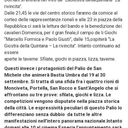
rivincita”.
Dalle 21,45 le vie del centro storico faranno da cornice al
corteo delle rappresentanze rionali e alle 23 in piazza della
Repubblica ci sarà la lettura del bando e la benedizione dei
cavalieri.Domenica, per il gran finale,il campo de li Giochi
“Marcello Formica e Paolo Giusti”, dalle 15,ospiterà “La
Giostra della Quintana – La rivincita”. Intanto continuano ad
essere
aperte le taverne. Sfilate, giochi in piazza, lizza, taverne.
Questi invece i protagonisti del Palio de San
Michele che animerà Bastia Umbra dal 19 al 30
settembre. Si tratta di una sfida fra i quattro rioni di
Monciveta, Portella, San Rocco e Sant’Angelo
che si
affrontano su tre prove: sfilata, giochi e lizza. Le
competizioni vengono disputate nella piazza storica
della città. Le espressività peculiari di questo Palio lo
differenziano senza dubbio
da tutte le altre
manifestazioni nell’intero panorama nazionale.Intanto
domani alle 10 al cinema Esperia l’appuntamento sarà