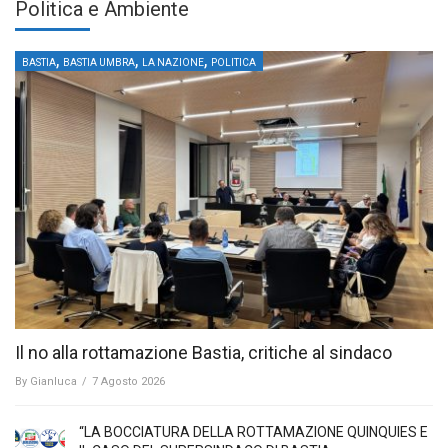
Politica e Ambiente
,
,
,
BASTIA
BASTIA UMBRA
LA NAZIONE
POLITICA
Il no alla rottamazione Bastia, critiche al sindaco
By
Gianluca
/
7 Agosto 2026
“LA BOCCIATURA DELLA ROTTAMAZIONE QUINQUIES E