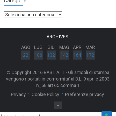
Categorie
Categorie
ARCHIVES:
AGO
LUG
GIU
MAG
APR
MAR
22
106
132
142
164
172
© Copyright 2016 BASTIA.IT - Gli articoli di stampa
vengono riportati in conformita' al D.L. 9 aprile 2003,
n_68 art 65 comma 1
Privacy
Cookie Policy
Preferenze privacy