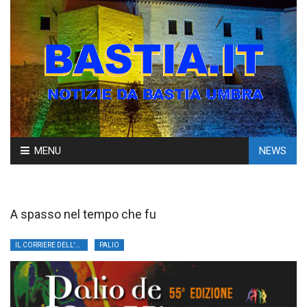
Skip
MENU
NEWS
to
content
A spasso nel tempo che fu
IL CORRIERE DELL'UMBRIA
PALIO