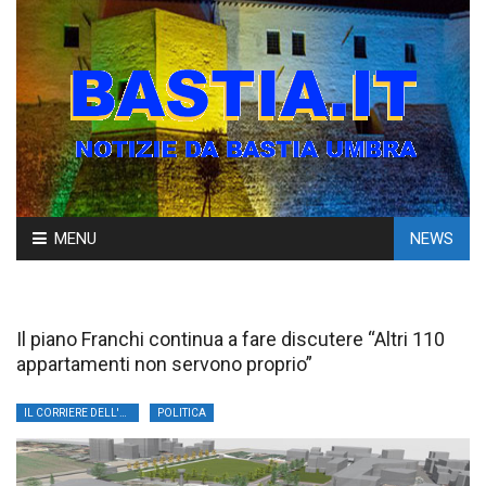
Skip
MENU
NEWS
to
content
Il piano Franchi continua a fare discutere “Altri 110
appartamenti non servono proprio”
IL CORRIERE DELL'UMBRIA
POLITICA