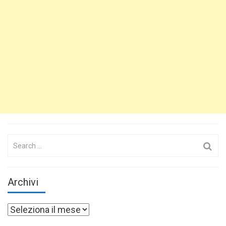
Search
for:
Archivi
Archivi