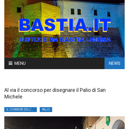
Skip
MENU
NEWS
to
content
Al via il concorso per disegnare il Palio di San
Michele
IL CORRIERE DELL'UMBRIA
PALIO