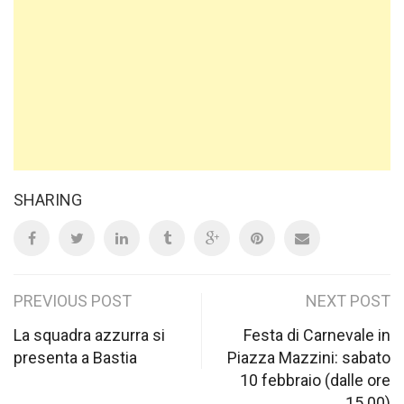
SHARING
Post
PREVIOUS POST
NEXT POST
navigation
La squadra azzurra si
Festa di Carnevale in
presenta a Bastia
Piazza Mazzini: sabato
10 febbraio (dalle ore
15.00)