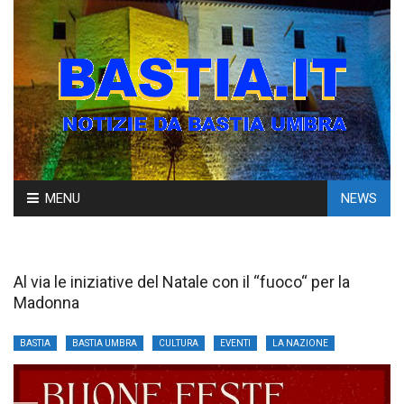
Skip
MENU
NEWS
to
content
Al via le iniziative del Natale con il “fuoco“ per la
Madonna
BASTIA
BASTIA UMBRA
CULTURA
EVENTI
LA NAZIONE