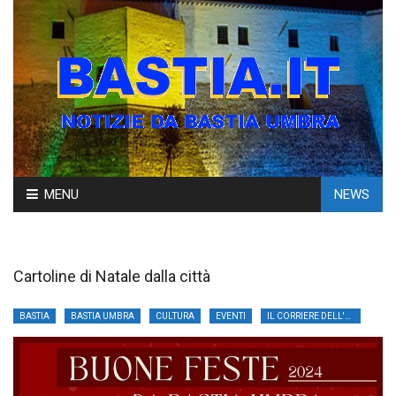
Skip
MENU
NEWS
to
content
Cartoline di Natale dalla città
BASTIA
BASTIA UMBRA
CULTURA
EVENTI
IL CORRIERE DELL'UMBRIA