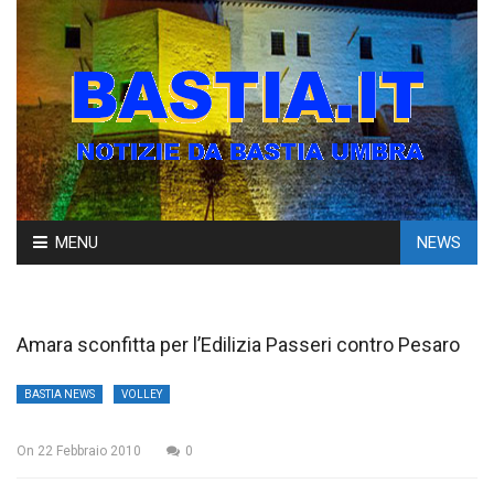
Skip
MENU
NEWS
to
content
Amara sconfitta per l’Edilizia Passeri contro Pesaro
BASTIA NEWS
VOLLEY
On
22 Febbraio 2010
0