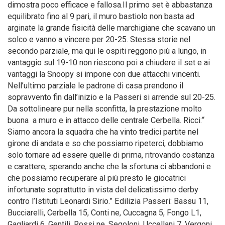
dimostra poco efficace e fallosa.Il primo set è abbastanza
equilibrato fino al 9 pari, il muro bastiolo non basta ad
arginate la grande fisicità delle marchigiane che scavano un
solco e vanno a vincere per 20-25. Stessa storie nel
secondo parziale, ma qui le ospiti reggono più a lungo, in
vantaggio sul 19-10 non riescono poi a chiudere il set e ai
vantaggi la Snoopy si impone con due attacchi vincenti.
Nell’ultimo parziale le padrone di casa prendono il
sopravvento fin dall’inizio e la Passeri si arrende sul 20-25.
Da sottolineare pur nella sconfitta, la prestazione molto
buona a muro e in attacco delle centrale Cerbella. Ricci:“
Siamo ancora la squadra che ha vinto tredici partite nel
girone di andata e so che possiamo ripeterci, dobbiamo
solo tornare ad essere quelle di prima, ritrovando costanza
e carattere, sperando anche che la sfortuna ci abbandoni e
che possiamo recuperare al più presto le giocatrici
infortunate soprattutto in vista del delicatissimo derby
contro l’Istituti Leonardi Sirio.” Edilizia Passeri: Bassu 11,
Bucciarelli, Cerbella 15, Conti ne, Cuccagna 5, Fongo L1,
Gagliardi 6, Gentili, Rossi ne, Segoloni, Uccellani 7, Vergoni.