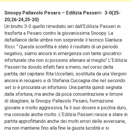
Snoopy Pallavolo Pesaro – Edilizia Passeri- 3-0(25-
20;26-24,25-20)
Un brutto 3-0 quello rimediato ieri dall’Edilizia Passeri in
trasferta a Pesaro contro la giovanissima Snoopy. La
defaillance delle umbre non sorprende il tecnico Gianluca
Ricci: “ Questa sconfitta è stato il risultato di un periodo
negativo, siamo ancora in emergenza con tante giocatrici
infortunate che non si possono allenare al meglio”.L’Edilizia
Passeri ha dovuto infatti fare a meno, nel corso della
partita, del capitano Rita Uccellani, sostituita da una Vergoni
ancora in recupero e di Stefania Cuccagna che nel secondo
set si è procurata un infortunio.
Una partita quindi segnata
dalla sfortuna, ma anche da poca concentrazione e timore
di sbagliare, la Snoopy Pallavolo Pesaro, formazione
giovane e molto aggressiva, fa il suo dovere e picchia duro,
ma concede anche molto. L’Edilzia Passeri riesce a stare in
partita approfittando anche dei molti errori delle avversarie,
ma non mantiene fino alla fine la giusta lucidità e si