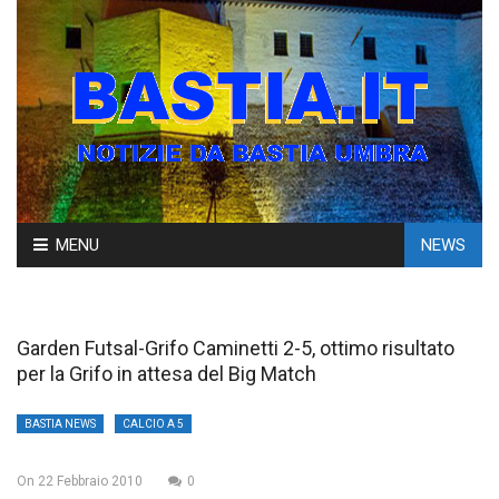
Skip
MENU
NEWS
to
content
Garden Futsal-Grifo Caminetti 2-5, ottimo risultato
per la Grifo in attesa del Big Match
BASTIA NEWS
CALCIO A 5
On
22 Febbraio 2010
0