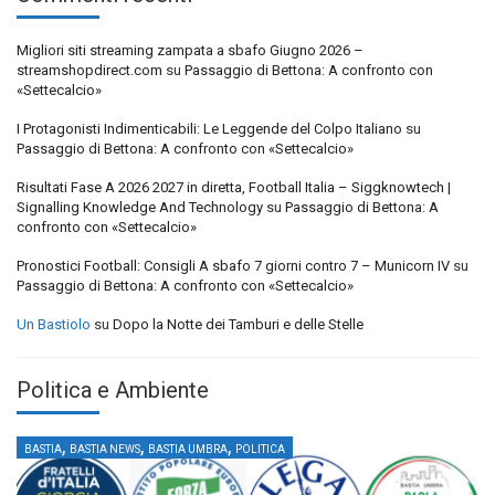
Migliori siti streaming zampata a sbafo Giugno 2026 –
streamshopdirect.com
su
Passaggio di Bettona: A confronto con
«Settecalcio»
I Protagonisti Indimenticabili: Le Leggende del Colpo Italiano
su
Passaggio di Bettona: A confronto con «Settecalcio»
Risultati Fase A 2026 2027 in diretta, Football Italia – Siggknowtech |
Signalling Knowledge And Technology
su
Passaggio di Bettona: A
confronto con «Settecalcio»
Pronostici Football: Consigli A sbafo 7 giorni contro 7 – Municorn IV
su
Passaggio di Bettona: A confronto con «Settecalcio»
Un Bastiolo
su
Dopo la Notte dei Tamburi e delle Stelle
Politica e Ambiente
,
,
,
BASTIA
BASTIA NEWS
BASTIA UMBRA
POLITICA