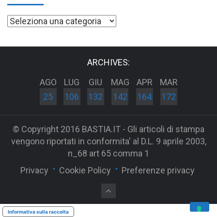
Categorie
ARCHIVES:
AGO
LUG
GIU
MAG
APR
MAR
25
106
132
142
164
172
© Copyright 2016 BASTIA.IT - Gli articoli di stampa
vengono riportati in conformita' al D.L. 9 aprile 2003,
n_68 art 65 comma 1
Privacy
Cookie Policy
Preferenze privacy
Informativa sulla raccolta