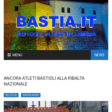
Skip
MENU
NEWS
to
content
ANCORA ATLETI BASTIOLI ALLA RIBALTA
NAZIONALE
ATLETICA
BASTIA NEWS