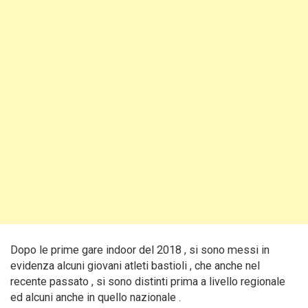
Dopo le prime gare indoor del 2018 , si sono messi in
evidenza alcuni giovani atleti bastioli , che anche nel
recente passato , si sono distinti prima a livello regionale
ed alcuni anche in quello nazionale .