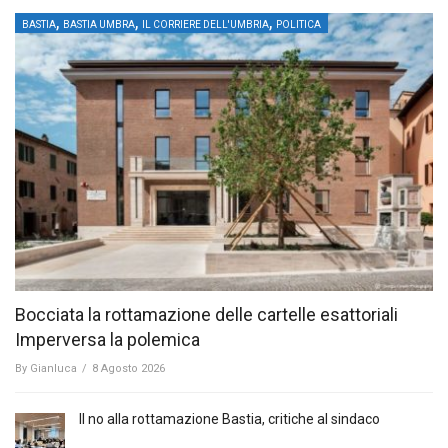
,
,
,
BASTIA
BASTIA UMBRA
IL CORRIERE DELL'UMBRIA
POLITICA
Bocciata la rottamazione delle cartelle esattoriali
Imperversa la polemica
By
Gianluca
/
8 Agosto 2026
Il no alla rottamazione Bastia, critiche al sindaco