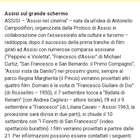
Assisi sul grande schermo
ASSISI – “Assisi nel cinema” – nata da un’idea di Antonello
Campodifiori, organizzata dalla Proloco di Assisi in
collaborazione con l’assessorato alla cultura e turismo –
raddoppia, dopo il successo della prima tranche di film
girati ad Assisi con numerose comparse assisane
(“Peppino e Violetta”, “Francesco d’Assisi” di Michael
Curtiz; “San Francesco e San Bernardo: il Primo Compagno”;
“Assisi vista da Danilo”) nei prossimi giorni, sempre al
parco Regina Margherita (il Pincio) verranno proiettati altri
quattro film. Domani è la volta di “Francesco Giullare di Dio”
(di Rossellini – 1950), il 7 settembre tocca a “Ballata di
Renam” (con Andrea Cagliesi – attore locale), l’8 ed il 9
settembre a “Francesco” (di Liliana Cavani – Assisi 1963; la
proiezione sarà divisa in due parti); si chiude il 10
settembre con “I Fioretti di San Francesco” (video
spettacolo burattini). I film verranno proiettati a partire dalle
21. Per informazioni possono essere contattati i seguenti