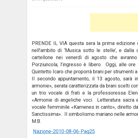
PRENDE IL VIA questa sera la prima edizione de
nell’ambito di ‘Musica sotto le stelle’, e dalla
cartellone nei venerdì di agosto che avrann
Porziuncola; l’ingresso è libero. Oggi, alle ore
Quintetto Icaro che proporrà brani per strumenti a 
Il secondo appuntamento, il 13 agosto, sarà inc
armonie», serata caratterizzata da brani scelti c
un trio vocale di frati e la professoressa Elena
«Armonie di angeliche voci. Letteratura sacra 
vocale femminile «Kamenes in canto», diretto d
Sanctissima». Il simbolismo mariano nelle armon
M.B.
Nazione-2010-08-06-Pag25