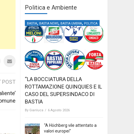
Politica e Ambiente
,
,
,
BASTIA
BASTIA NEWS
BASTIA UMBRA
POLITICA
“LA BOCCIATURA DELLA
 POST
ROTTAMAZIONE QUINQUIES E IL
liente’
CASO DEL SUPERSINDACO DI
Comune
BASTIA
By
Gianluca
/
6 Agosto 2026
“A Höchberg vile attentato a
valori europei”