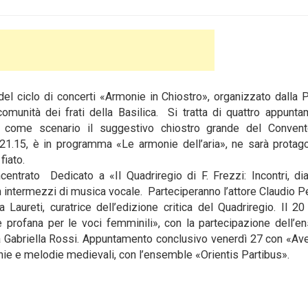
l ciclo di concerti «Armonie in Chiostro», organizzato dalla 
 comunità dei frati della Basilica. Si tratta di quattro appunta
o come scenario il suggestivo chiostro grande del Convent
 21.15, è in programma «Le armonie dell’aria», ne sarà protago
fiato.
entrato Dedicato a «Il Quadriregio di F. Frezzi: Incontri, di
on intermezzi di musica vocale. Parteciperanno l’attore Claudio P
 Laureti, curatrice dell’edizione critica del Quadriregio. Il 2
e profana per le voci femminili», con la partecipazione dell’
a Gabriella Rossi. Appuntamento conclusivo venerdì 27 con «A
ie e melodie medievali, con l’ensemble «Orientis Partibus».