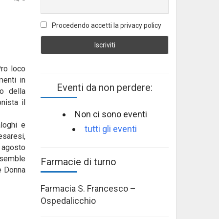
Procedendo accetti la privacy policy
Pro loco
menti in
Eventi da non perdere:
o della
nista il
Non ci sono eventi
aloghi e
tutti gli eventi
esaresi,
0 agosto
ensemble
Farmacie di turno
ve Donna
Farmacia S. Francesco –
Ospedalicchio