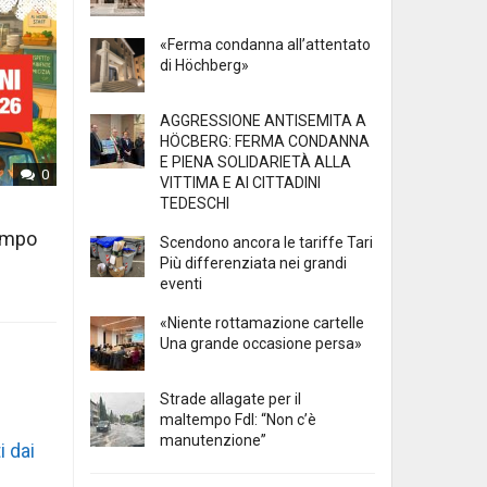
«Ferma condanna all’attentato
di Höchberg»
AGGRESSIONE ANTISEMITA A
HÖCBERG: FERMA CONDANNA
E PIENA SOLIDARIETÀ ALLA
0
VITTIMA E AI CITTADINI
TEDESCHI
tempo
Scendono ancora le tariffe Tari
Più differenziata nei grandi
eventi
«Niente rottamazione cartelle
Una grande occasione persa»
Strade allagate per il
maltempo FdI: “Non c’è
manutenzione”
i dai