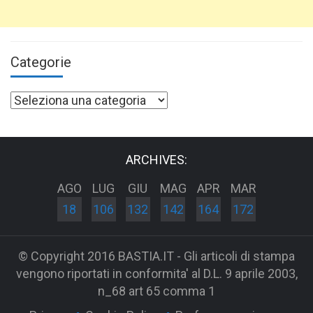
Categorie
Categorie
ARCHIVES:
AGO
LUG
GIU
MAG
APR
MAR
18
106
132
142
164
172
© Copyright 2016 BASTIA.IT - Gli articoli di stampa
vengono riportati in conformita' al D.L. 9 aprile 2003,
n_68 art 65 comma 1