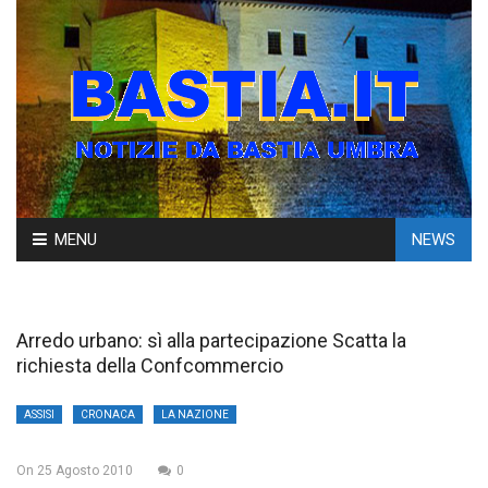
Skip
MENU
NEWS
to
content
Arredo urbano: sì alla partecipazione Scatta la
richiesta della Confcommercio
ASSISI
CRONACA
LA NAZIONE
On
25 Agosto 2010
0