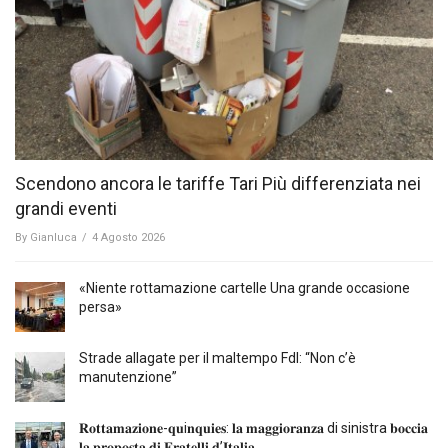
Scendono ancora le tariffe Tari Più differenziata nei
grandi eventi
By
Gianluca
/
4 Agosto 2026
«Niente rottamazione cartelle Una grande occasione
persa»
Strade allagate per il maltempo FdI: “Non c’è
manutenzione”
𝐑𝐨𝐭𝐭𝐚𝐦𝐚𝐳𝐢𝐨𝐧𝐞-𝐪𝐮i𝐧𝐪𝐮𝐢𝐞𝐬: 𝐥𝐚 𝐦𝐚𝐠𝐠𝐢𝐨𝐫𝐚𝐧𝐳𝐚 di sinistra 𝐛𝐨𝐜𝐜𝐢𝐚
𝐥𝐚 𝐩𝐫𝐨𝐩𝐨𝐬𝐭𝐚 𝐝𝐢 𝐅𝐫𝐚𝐭𝐞𝐥𝐥𝐢 𝐝’𝐈𝐭𝐚𝐥𝐢𝐚