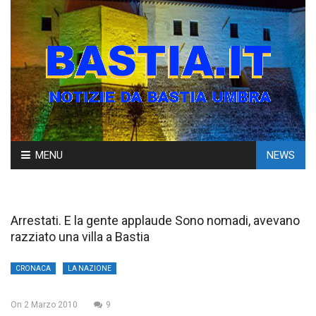
Skip
MENU
NEWS
to
content
Arrestati. E la gente applaude Sono nomadi, avevano
razziato una villa a Bastia
CRONACA
LA NAZIONE
On
2 Marzo 2010
9