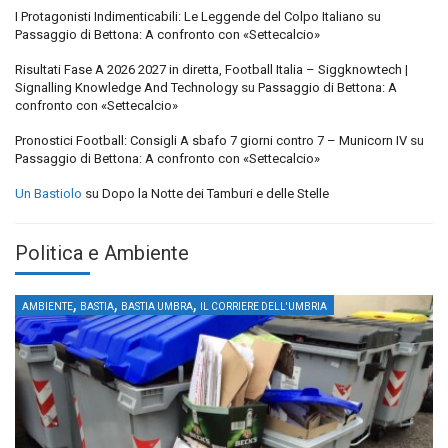
I Protagonisti Indimenticabili: Le Leggende del Colpo Italiano
su
Passaggio di Bettona: A confronto con «Settecalcio»
Risultati Fase A 2026 2027 in diretta, Football Italia – Siggknowtech |
Signalling Knowledge And Technology
su
Passaggio di Bettona: A
confronto con «Settecalcio»
Pronostici Football: Consigli A sbafo 7 giorni contro 7 – Municorn IV
su
Passaggio di Bettona: A confronto con «Settecalcio»
Un Bastiolo
su
Dopo la Notte dei Tamburi e delle Stelle
Politica e Ambiente
,
,
,
AMBIENTE
BASTIA
BASTIA UMBRA
IL CORRIERE DELL'UMBRIA