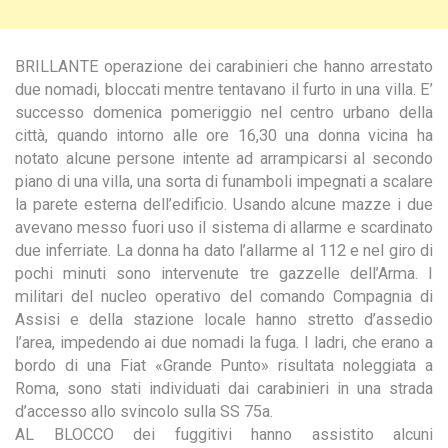
BRILLANTE operazione dei carabinieri che hanno arrestato
due nomadi, bloccati mentre tentavano il furto in una villa. E’
successo domenica pomeriggio nel centro urbano della
città, quando intorno alle ore 16,30 una donna vicina ha
notato alcune persone intente ad arrampicarsi al secondo
piano di una villa, una sorta di funamboli impegnati a scalare
la parete esterna dell’edificio.
Usando alcune mazze i due
avevano messo fuori uso il sistema di allarme e scardinato
due inferriate. La donna ha dato l’allarme al 112 e nel giro di
pochi minuti sono intervenute tre gazzelle dell’Arma. I
militari del nucleo operativo del comando Compagnia di
Assisi e della stazione locale hanno stretto d’assedio
l’area, impedendo ai due nomadi la fuga. I ladri, che erano a
bordo di una Fiat «Grande Punto» risultata noleggiata a
Roma, sono stati individuati dai carabinieri in una strada
d’accesso allo svincolo sulla SS 75a.
AL BLOCCO dei fuggitivi hanno assistito alcuni