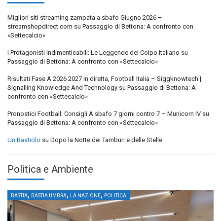
Migliori siti streaming zampata a sbafo Giugno 2026 –
streamshopdirect.com
su
Passaggio di Bettona: A confronto con
«Settecalcio»
I Protagonisti Indimenticabili: Le Leggende del Colpo Italiano
su
Passaggio di Bettona: A confronto con «Settecalcio»
Risultati Fase A 2026 2027 in diretta, Football Italia – Siggknowtech |
Signalling Knowledge And Technology
su
Passaggio di Bettona: A
confronto con «Settecalcio»
Pronostici Football: Consigli A sbafo 7 giorni contro 7 – Municorn IV
su
Passaggio di Bettona: A confronto con «Settecalcio»
Un Bastiolo
su
Dopo la Notte dei Tamburi e delle Stelle
Politica e Ambiente
,
,
,
BASTIA
BASTIA UMBRA
LA NAZIONE
POLITICA