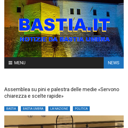
Skip
MENU
NEWS
to
content
Assemblea su pini e palestra delle medie «Servono
chiarezza e scelte rapide»
BASTIA
BASTIA UMBRA
LA NAZIONE
POLITICA