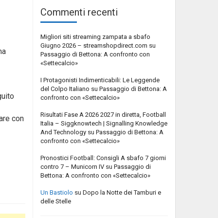
Commenti recenti
Migliori siti streaming zampata a sbafo
Giugno 2026 – streamshopdirect.com
su
ma
Passaggio di Bettona: A confronto con
«Settecalcio»
I Protagonisti Indimenticabili: Le Leggende
del Colpo Italiano
su
Passaggio di Bettona: A
guito
confronto con «Settecalcio»
Risultati Fase A 2026 2027 in diretta, Football
are con
Italia – Siggknowtech | Signalling Knowledge
And Technology
su
Passaggio di Bettona: A
confronto con «Settecalcio»
Pronostici Football: Consigli A sbafo 7 giorni
contro 7 – Municorn IV
su
Passaggio di
Bettona: A confronto con «Settecalcio»
Un Bastiolo
su
Dopo la Notte dei Tamburi e
delle Stelle