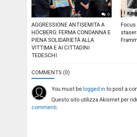
0
AGGRESSIONE ANTISEMITA A
Focus 
HÖCBERG: FERMA CONDANNA E
stasera
PIENA SOLIDARIETÀ ALLA
Framme
VITTIMA E AI CITTADINI
TEDESCHI
COMMENTS
(0)
You must be
logged in
to post a c
Questo sito utilizza Akismet per ri
commenti
.