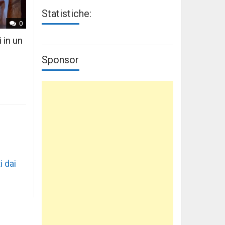
Statistiche:
0
i in un
Sponsor
i dai