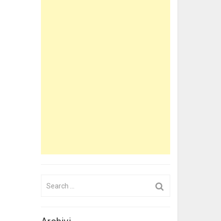
Search
for: