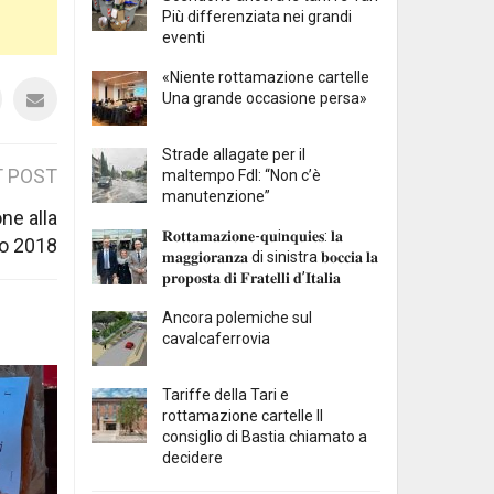
Più differenziata nei grandi
eventi
«Niente rottamazione cartelle
Una grande occasione persa»
Strade allagate per il
 POST
maltempo FdI: “Non c’è
manutenzione”
ne alla
𝐑𝐨𝐭𝐭𝐚𝐦𝐚𝐳𝐢𝐨𝐧𝐞-𝐪𝐮i𝐧𝐪𝐮𝐢𝐞𝐬: 𝐥𝐚
zo 2018
𝐦𝐚𝐠𝐠𝐢𝐨𝐫𝐚𝐧𝐳𝐚 di sinistra 𝐛𝐨𝐜𝐜𝐢𝐚 𝐥𝐚
𝐩𝐫𝐨𝐩𝐨𝐬𝐭𝐚 𝐝𝐢 𝐅𝐫𝐚𝐭𝐞𝐥𝐥𝐢 𝐝’𝐈𝐭𝐚𝐥𝐢𝐚
Ancora polemiche sul
cavalcaferrovia
Tariffe della Tari e
rottamazione cartelle Il
consiglio di Bastia chiamato a
decidere