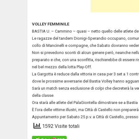
VOLLEY FEMMINILE
BASTIA U. – Cammino – quasi – netto quello delle atlete de L
Le ragazze del tandem Dionigi-Sperandio occupano, comunque,
collo di Mancinelli e compagne, che Sabato dovranno vederse
Non si prevedono sconti di alcun genere però, neanche nella 
preparato e che, con una sconfitta, rischierebbe di essere ri
nel bel mezzo della lotta Play-Off.
La Gargotta è reduce dalla vittoria in casa per 3 set a 1 contr
dove le prossime avversarie del Bastia Volley hanno agguan
Sarà un match senza esclusione di colpi che decreterà la ver
della classe.
Ora starà alle atlete del PalaGiontella dimostrare se a Basti
È l’ora delle vittime illustri, ma Città di Castello non preparer
Appuntamento per Sabato 25 p.v. a Città di Castello, presso l
1592 Visite totali