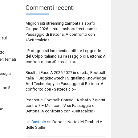
Commenti recenti
Migliori siti streaming zampata a sbafo
Giugno 2026 – streamshopdirect.com
su
Passaggio di Bettona: A confronto con
 sul
«Settecalcio»
I Protagonisti Indimenticabili: Le Leggende
tto
del Colpo Italiano
su
Passaggio di Bettona: A
 tifernati
confronto con «Settecalcio»
Risultati Fase A 2026 2027 in diretta, Football
Perugia
Italia – Siggknowtech | Signalling Knowledge
And Technology
su
Passaggio di Bettona: A
time 5
confronto con «Settecalcio»
Pronostici Football: Consigli A sbafo 7 giorni
contro 7 – Municorn IV
su
Passaggio di
ne.
Bettona: A confronto con «Settecalcio»
Un Bastiolo
su
Dopo la Notte dei Tamburi e
delle Stelle