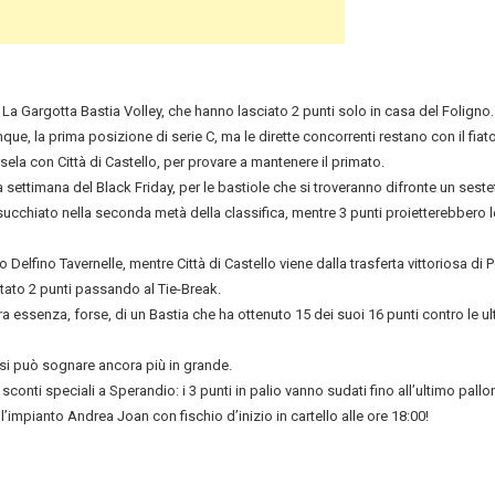
a Gargotta Bastia Volley, che hanno lasciato 2 punti solo in casa del Foligno.
 la prima posizione di serie C, ma le dirette concorrenti restano con il fiato
la con Città di Castello, per provare a mantenere il primato.
settimana del Black Friday, per le bastiole che si troveranno difronte un seste
succhiato nella seconda metà della classifica, mentre 3 punti proietterebbero le
o Delfino Tavernelle, mentre Città di Castello viene dalla trasferta vittoriosa di 
tato 2 punti passando al Tie-Break.
a essenza, forse, di un Bastia che ha ottenuto 15 dei suoi 16 punti contro le ul
a si può sognare ancora più in grande.
à sconti speciali a Sperandio: i 3 punti in palio vanno sudati fino all’ultimo pallo
’impianto Andrea Joan con fischio d’inizio in cartello alle ore 18:00!