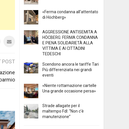
«Ferma condanna all’attentato
di Höchberg»
AGGRESSIONE ANTISEMITA A
HÖCBERG: FERMA CONDANNA
E PIENA SOLIDARIETÀ ALLA
VITTIMA E AI CITTADINI
TEDESCHI
 POST
Scendono ancora le tariffe Tari
Più differenziata nei grandi
dazione
eventi
sparmio
«Niente rottamazione cartelle
Una grande occasione persa»
Strade allagate per il
maltempo FdI: “Non c’è
manutenzione”