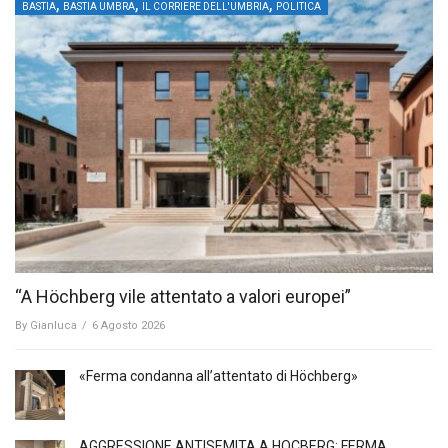
,
,
,
BASTIA
BASTIA UMBRA
IL CORRIERE DELL'UMBRIA
POLITICA
“A Höchberg vile attentato a valori europei”
By
Gianluca
/
6 Agosto 2026
«Ferma condanna all’attentato di Höchberg»
AGGRESSIONE ANTISEMITA A HÖCBERG: FERMA