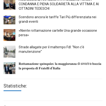
CONDANNA E PIENA SOLIDARIETÀ ALLA VITTIMA E AI
CITTADINI TEDESCHI
Scendono ancora le tariffe Tari Più differenziata nei
grandi eventi
«Niente rottamazione cartelle Una grande occasione
persa»
Strade allagate per il maltempo FdI: “Non c’è
manutenzione”
𝐑𝐨𝐭𝐭𝐚𝐦𝐚𝐳𝐢𝐨𝐧𝐞-𝐪𝐮i𝐧𝐪𝐮𝐢𝐞𝐬: 𝐥𝐚 𝐦𝐚𝐠𝐠𝐢𝐨𝐫𝐚𝐧𝐳𝐚 di sinistra 𝐛𝐨𝐜𝐜𝐢𝐚
𝐥𝐚 𝐩𝐫𝐨𝐩𝐨𝐬𝐭𝐚 𝐝𝐢 𝐅𝐫𝐚𝐭𝐞𝐥𝐥𝐢 𝐝’𝐈𝐭𝐚𝐥𝐢𝐚
Statistiche: