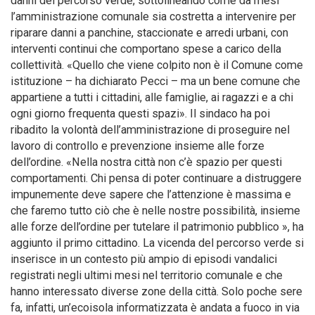
danni del percorso verde, sottolineando come da mesi
l’amministrazione comunale sia costretta a intervenire per
riparare danni a panchine, staccionate e arredi urbani, con
interventi continui che comportano spese a carico della
collettività. «Quello che viene colpito non è il Comune come
istituzione – ha dichiarato Pecci – ma un bene comune che
appartiene a tutti i cittadini, alle famiglie, ai ragazzi e a chi
ogni giorno frequenta questi spazi». Il sindaco ha poi
ribadito la volontà dell’amministrazione di proseguire nel
lavoro di controllo e prevenzione insieme alle forze
dell’ordine. «Nella nostra città non c’è spazio per questi
comportamenti. Chi pensa di poter continuare a distruggere
impunemente deve sapere che l’attenzione è massima e
che faremo tutto ciò che è nelle nostre possibilità, insieme
alle forze dell’ordine per tutelare il patrimonio pubblico », ha
aggiunto il primo cittadino. La vicenda del percorso verde si
inserisce in un contesto più ampio di episodi vandalici
registrati negli ultimi mesi nel territorio comunale e che
hanno interessato diverse zone della città. Solo poche sere
fa, infatti, un’ecoisola informatizzata è andata a fuoco in via