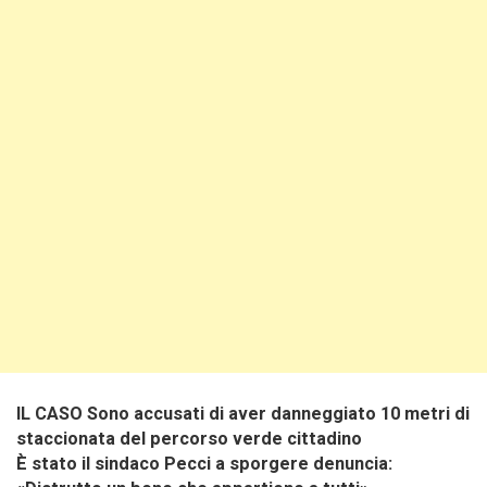
IL CASO Sono accusati di aver danneggiato 10 metri di
staccionata del percorso verde cittadino
È stato il sindaco Pecci a sporgere denuncia: