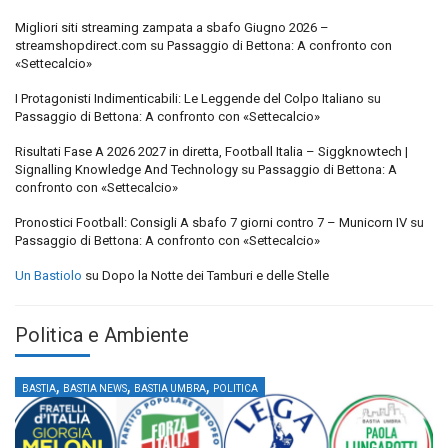
Migliori siti streaming zampata a sbafo Giugno 2026 –
streamshopdirect.com
su
Passaggio di Bettona: A confronto con
«Settecalcio»
I Protagonisti Indimenticabili: Le Leggende del Colpo Italiano
su
Passaggio di Bettona: A confronto con «Settecalcio»
Risultati Fase A 2026 2027 in diretta, Football Italia – Siggknowtech |
Signalling Knowledge And Technology
su
Passaggio di Bettona: A
confronto con «Settecalcio»
Pronostici Football: Consigli A sbafo 7 giorni contro 7 – Municorn IV
su
Passaggio di Bettona: A confronto con «Settecalcio»
Un Bastiolo
su
Dopo la Notte dei Tamburi e delle Stelle
Politica e Ambiente
,
,
,
BASTIA
BASTIA NEWS
BASTIA UMBRA
POLITICA