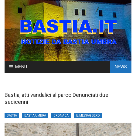
Skip
MENU
NEWS
to
content
Bastia, atti vandalici al parco Denunciati due
sedicenni
BASTIA
BASTIA UMBRA
CRONACA
IL MESSAGGERO