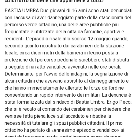
«Distrutto un bene che appartiene a tutti»
BASTIA UMBRA Due giovani di 16 anni sono stati denunciati
con l’accusa di aver danneggiato parte della staccionata del
percorso verde cittadino, una delle aree pubbliche più
frequentate e utilizzate della città da famiglie, sportivi e
residenti. L’episodio risale allo scorso 12 maggio quando,
secondo quanto ricostruito dai carabinieri della stazione
locale, circa dieci metri della barriera in legno posta a
protezione del percorso pedonale sarebbero stati distrutti
a seguito di un atto vandalico avvenuto nelle ore serali.
Determinante, per l’avvio delle indagini, la segnalazione di
alcuni cittadini che avevano assistito al danneggiamento e
che hanno immediatamente allertato le forze dell’ordine
consentendo un rapido intervento dei militari. La denuncia è
stata formalizzata dal sindaco di Bastia Umbra, Erigo Pecci,
che si è recato al comando dei carabinieri per chiedere che
venisse fatta piena luce sull’accaduto e ribadire la
necessità di tutelare gli spazi pubblici cittadini. Il primo
cittadino ha parlato di «ennesimo episodio vandalico» ai