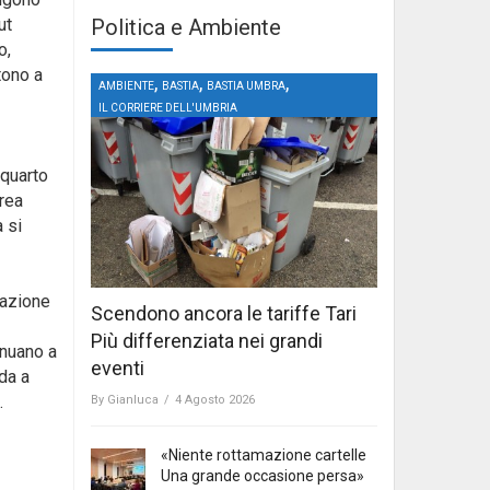
Politica e Ambiente
ut
o,
tono a
,
,
,
AMBIENTE
BASTIA
BASTIA UMBRA
IL CORRIERE DELL'UMBRIA
 quarto
crea
 si
tazione
Scendono ancora le tariffe Tari
Più differenziata nei grandi
inuano a
eventi
da a
.
By
Gianluca
/
4 Agosto 2026
«Niente rottamazione cartelle
Una grande occasione persa»