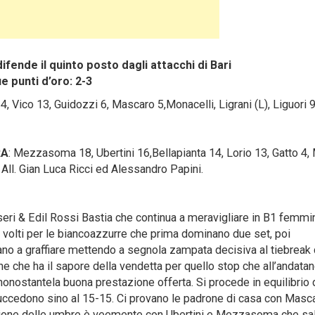
ifende il quinto posto dagli attacchi di Bari
e punti d’oro: 2-3
4, Vico 13, Guidozzi 6, Mascaro 5,Monacelli, Ligrani (L), Liguori 9
RA
: Mezzasoma 18, Ubertini 16,Bellapianta 14, Lorio 13, Gatto 4, 
i. All. Gian Luca Ricci ed Alessandro Papini.
ri & Edil Rossi Bastia che continua a meravigliare in B1 femmin
volti per le biancoazzurre che prima dominano due set, poi
ano a graffiare mettendo a segnola zampata decisiva al tiebreak
 che ha il sapore della vendetta per quello stop che all’andata
nostantela buona prestazione offerta. Si procede in equilibrio 
i succedono sino al 15-15. Ci provano le padrone di casa con Masca
eazione delle umbre è veemente con Ubertini e Mezzasoma che s