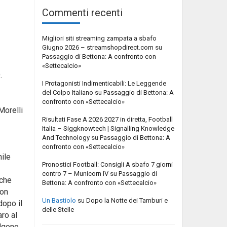
Commenti recenti
Migliori siti streaming zampata a sbafo
Giugno 2026 – streamshopdirect.com
su
Passaggio di Bettona: A confronto con
«Settecalcio»
.
I Protagonisti Indimenticabili: Le Leggende
del Colpo Italiano
su
Passaggio di Bettona: A
confronto con «Settecalcio»
Morelli
Risultati Fase A 2026 2027 in diretta, Football
Italia – Siggknowtech | Signalling Knowledge
And Technology
su
Passaggio di Bettona: A
confronto con «Settecalcio»
ile
Pronostici Football: Consigli A sbafo 7 giorni
contro 7 – Municorn IV
su
Passaggio di
 che
Bettona: A confronto con «Settecalcio»
non
Un Bastiolo
su
Dopo la Notte dei Tamburi e
dopo il
delle Stelle
ro al
algono