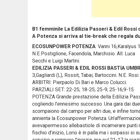
B1 femminile La Edilizia Passeri & Edil Rossi d
A Potenza si arriva al tie-break che regala du
ECOSUNPOWER POTENZA
: Vanni 16,Karalyus 1
N.E.Postiglione, Facendola, Marchisio. All. Luca
Secchi e Luigi Martini.
EDILIZIA PASSERI & EDIL ROSSI BASTIA UMB
3,Gagliardi (L), Rossit, Tabai, Bartoccini. N.E. Ros
ARBITRI: Pierpaolo Di Bari e Marco Colucci.
PARZIALI SET: 22-25; 18-25; 25-9; 25-16;9-15.
POTENZA Grande prestazione della Edilizia Passe
cogliendo l’ennesimo successo. Una gara dai due 
scompaiono dal campo per altri due, e infine torn
annienta la Ecosunpower Potenza. Un’affermazione
avevapermesso allebastiole di incamerare punti no
fischio d’inizio, Lorio è in palla ma i sorpassi s
servizio a rompere l’inerzia, ma sul 21-17 la r