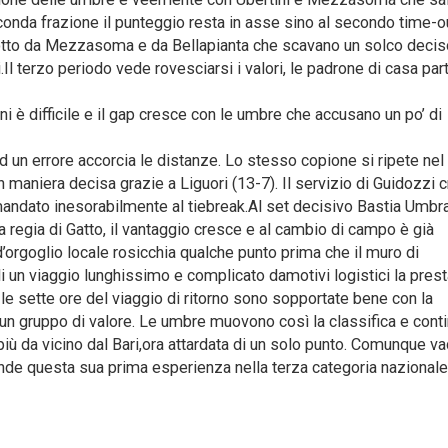
econda frazione il punteggio resta in asse sino al secondo time-o
dotto da Mezzasoma e da Bellapianta che scavano un solco decis
i.Il terzo periodo vede rovesciarsi i valori, le padrone di casa par
ni è difficile e il gap cresce con le umbre che accusano un po’ di
ed un errore accorcia le distanze. Lo stesso copione si ripete nel
n maniera decisa grazie a Liguori (13-7). Il servizio di Guidozzi 
imandato inesorabilmente al tiebreak.Al set decisivo Bastia Umbra
a regia di Gatto, il vantaggio cresce e al cambio di campo è già
’orgoglio locale rosicchia qualche punto prima che il muro di
 un viaggio lunghissimo e complicato damotivi logistici la pres
le sette ore del viaggio di ritorno sono sopportate bene con la
 un gruppo di valore. Le umbre muovono così la classifica e cont
iù da vicino dal Bari,ora attardata di un solo punto. Comunque va
ande questa sua prima esperienza nella terza categoria nazionale