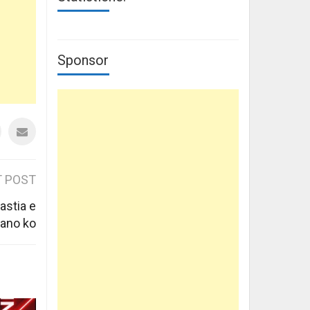
Sponsor
 POST
astia e
iano ko