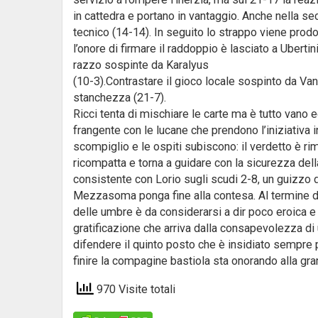
in cattedra e portano in vantaggio. Anche nella s
tecnico (14-14). In seguito lo strappo viene pro
l’onore di firmare il raddoppio è lasciato a Ubertin
razzo sospinte da Karalyus
(10-3).Contrastare il gioco locale sospinto da Van
stanchezza (21-7).
Ricci tenta di mischiare le carte ma è tutto vano 
frangente con le lucane che prendono l’iniziativa i
scompiglio e le ospiti subiscono: il verdetto è r
ricompatta e torna a guidare con la sicurezza dell
consistente con Lorio sugli scudi 2-8, un guizzo d
Mezzasoma ponga fine alla contesa. Al termine di
delle umbre è da considerarsi a dir poco eroica e 
gratificazione che arriva dalla consapevolezza di
difendere il quinto posto che è insidiato sempre p
finire la compagine bastiola sta onorando alla gr
970 Visite totali