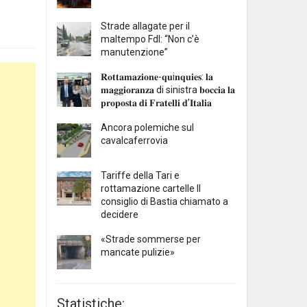
Strade allagate per il
maltempo FdI: “Non c’è
manutenzione”
𝐑𝐨𝐭𝐭𝐚𝐦𝐚𝐳𝐢𝐨𝐧𝐞-𝐪𝐮i𝐧𝐪𝐮𝐢𝐞𝐬: 𝐥𝐚
𝐦𝐚𝐠𝐠𝐢𝐨𝐫𝐚𝐧𝐳𝐚 di sinistra 𝐛𝐨𝐜𝐜𝐢𝐚 𝐥𝐚
𝐩𝐫𝐨𝐩𝐨𝐬𝐭𝐚 𝐝𝐢 𝐅𝐫𝐚𝐭𝐞𝐥𝐥𝐢 𝐝’𝐈𝐭𝐚𝐥𝐢𝐚
Ancora polemiche sul
cavalcaferrovia
Tariffe della Tari e
rottamazione cartelle Il
consiglio di Bastia chiamato a
decidere
«Strade sommerse per
mancate pulizie»
Statistiche: