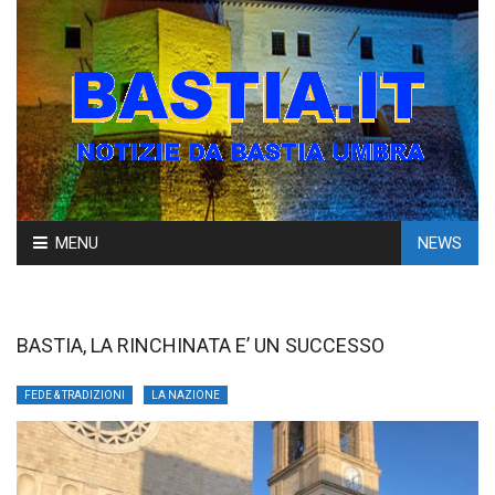
Skip
MENU
NEWS
to
content
BASTIA, LA RINCHINATA E’ UN SUCCESSO
FEDE & TRADIZIONI
LA NAZIONE