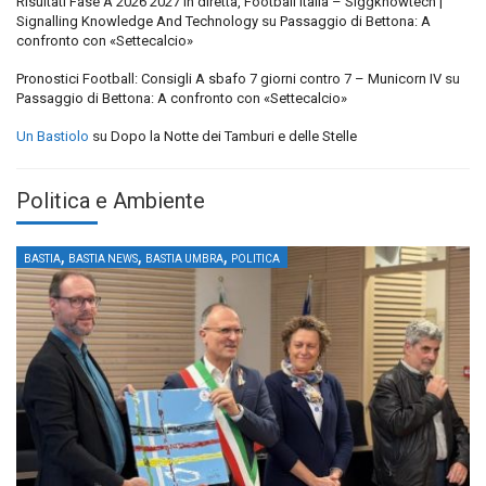
Risultati Fase A 2026 2027 in diretta, Football Italia – Siggknowtech |
Signalling Knowledge And Technology
su
Passaggio di Bettona: A
confronto con «Settecalcio»
Pronostici Football: Consigli A sbafo 7 giorni contro 7 – Municorn IV
su
Passaggio di Bettona: A confronto con «Settecalcio»
Un Bastiolo
su
Dopo la Notte dei Tamburi e delle Stelle
Politica e Ambiente
,
,
,
BASTIA
BASTIA NEWS
BASTIA UMBRA
POLITICA