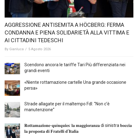
AGGRESSIONE ANTISEMITA A HÖCBERG: FERMA
CONDANNA E PIENA SOLIDARIETÀ ALLA VITTIMA E
AI CITTADINI TEDESCHI
By
Gianluca
/
5 Agosto 2026
Scendono ancora le tariffe Tari Più differenziata nei
grandi eventi
«Niente rottamazione cartelle Una grande occasione
persa»
Strade allagate per il maltempo FdI: “Non c’è
manutenzione”
𝐑𝐨𝐭𝐭𝐚𝐦𝐚𝐳𝐢𝐨𝐧𝐞-𝐪𝐮i𝐧𝐪𝐮𝐢𝐞𝐬: 𝐥𝐚 𝐦𝐚𝐠𝐠𝐢𝐨𝐫𝐚𝐧𝐳𝐚 di sinistra 𝐛𝐨𝐜𝐜𝐢𝐚
𝐥𝐚 𝐩𝐫𝐨𝐩𝐨𝐬𝐭𝐚 𝐝𝐢 𝐅𝐫𝐚𝐭𝐞𝐥𝐥𝐢 𝐝’𝐈𝐭𝐚𝐥𝐢𝐚