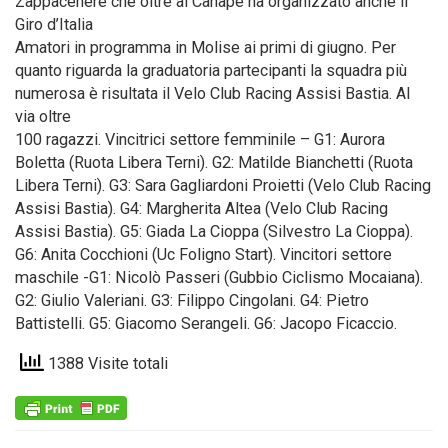
Zappacenere che oltre al Canapè ha organizzato anche il
Giro d’Italia
Amatori in programma in Molise ai primi di giugno. Per
quanto riguarda la graduatoria partecipanti la squadra più
numerosa è risultata il Velo Club Racing Assisi Bastia. Al
via oltre
100 ragazzi. Vincitrici settore femminile – G1: Aurora
Boletta (Ruota Libera Terni). G2: Matilde Bianchetti (Ruota
Libera Terni). G3: Sara Gagliardoni Proietti (Velo Club Racing
Assisi Bastia). G4: Margherita Altea (Velo Club Racing
Assisi Bastia). G5: Giada La Cioppa (Silvestro La Cioppa).
G6: Anita Cocchioni (Uc Foligno Start). Vincitori settore
maschile -G1: Nicolò Passeri (Gubbio Ciclismo Mocaiana).
G2: Giulio Valeriani. G3: Filippo Cingolani. G4: Pietro
Battistelli. G5: Giacomo Serangeli. G6: Jacopo Ficaccio.
1388 Visite totali