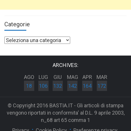
Categorie
Categorie
ARCHIVES:
AGO
LUG
GIU
MAG
APR
MAR
18
106
132
142
164
172
© Copyright 2016 BASTIA.IT - Gli articoli di stampa
vengono riportati in conformita' al D.L. 9 aprile 2003,
n_68 art 65 comma 1
Privacy
Cookie Policy
Preferenze privacy