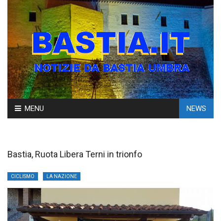
Skip
MENU
NEWS
to
content
Bastia, Ruota Libera Terni in trionfo
CICLISMO
LA NAZIONE