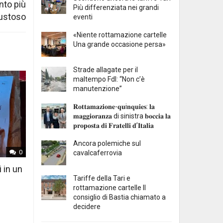
nto più
Più differenziata nei grandi
ustoso
eventi
«Niente rottamazione cartelle
Una grande occasione persa»
Strade allagate per il
maltempo FdI: “Non c’è
manutenzione”
𝐑𝐨𝐭𝐭𝐚𝐦𝐚𝐳𝐢𝐨𝐧𝐞-𝐪𝐮i𝐧𝐪𝐮𝐢𝐞𝐬: 𝐥𝐚
𝐦𝐚𝐠𝐠𝐢𝐨𝐫𝐚𝐧𝐳𝐚 di sinistra 𝐛𝐨𝐜𝐜𝐢𝐚 𝐥𝐚
𝐩𝐫𝐨𝐩𝐨𝐬𝐭𝐚 𝐝𝐢 𝐅𝐫𝐚𝐭𝐞𝐥𝐥𝐢 𝐝’𝐈𝐭𝐚𝐥𝐢𝐚
Ancora polemiche sul
0
cavalcaferrovia
i in un
Tariffe della Tari e
rottamazione cartelle Il
consiglio di Bastia chiamato a
decidere