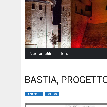
Skip
Numeri utili
Info
to
content
BASTIA, PROGETT
LA NAZIONE
POLITICA