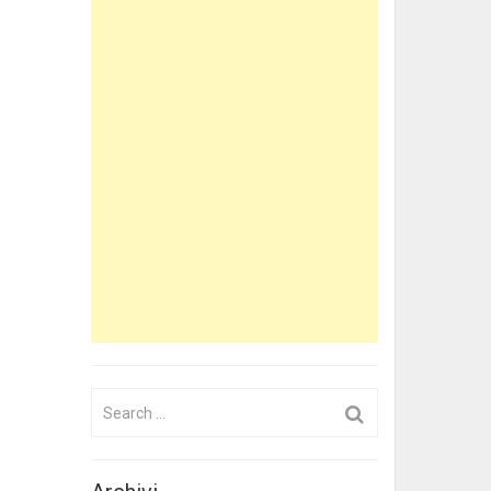
Search
for: