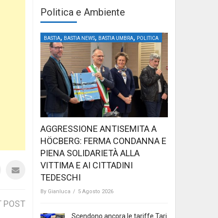
Politica e Ambiente
,
,
,
BASTIA
BASTIA NEWS
BASTIA UMBRA
POLITICA
AGGRESSIONE ANTISEMITA A
HÖCBERG: FERMA CONDANNA E
PIENA SOLIDARIETÀ ALLA
VITTIMA E AI CITTADINI
TEDESCHI
By
Gianluca
/
5 Agosto 2026
 POST
Scendono ancora le tariffe Tari