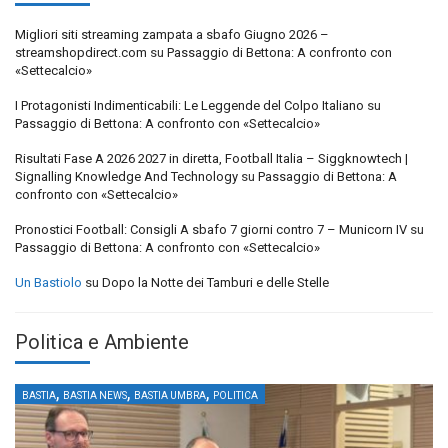
Migliori siti streaming zampata a sbafo Giugno 2026 –
streamshopdirect.com
su
Passaggio di Bettona: A confronto con
«Settecalcio»
I Protagonisti Indimenticabili: Le Leggende del Colpo Italiano
su
Passaggio di Bettona: A confronto con «Settecalcio»
Risultati Fase A 2026 2027 in diretta, Football Italia – Siggknowtech |
Signalling Knowledge And Technology
su
Passaggio di Bettona: A
confronto con «Settecalcio»
Pronostici Football: Consigli A sbafo 7 giorni contro 7 – Municorn IV
su
Passaggio di Bettona: A confronto con «Settecalcio»
Un Bastiolo
su
Dopo la Notte dei Tamburi e delle Stelle
Politica e Ambiente
,
,
,
BASTIA
BASTIA NEWS
BASTIA UMBRA
POLITICA