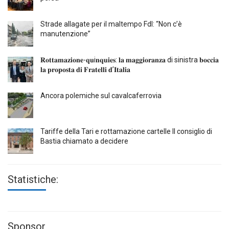
Strade allagate per il maltempo FdI: “Non c’è
manutenzione”
𝐑𝐨𝐭𝐭𝐚𝐦𝐚𝐳𝐢𝐨𝐧𝐞-𝐪𝐮i𝐧𝐪𝐮𝐢𝐞𝐬: 𝐥𝐚 𝐦𝐚𝐠𝐠𝐢𝐨𝐫𝐚𝐧𝐳𝐚 di sinistra 𝐛𝐨𝐜𝐜𝐢𝐚
𝐥𝐚 𝐩𝐫𝐨𝐩𝐨𝐬𝐭𝐚 𝐝𝐢 𝐅𝐫𝐚𝐭𝐞𝐥𝐥𝐢 𝐝’𝐈𝐭𝐚𝐥𝐢𝐚
Ancora polemiche sul cavalcaferrovia
Tariffe della Tari e rottamazione cartelle Il consiglio di
Bastia chiamato a decidere
Statistiche:
Sponsor