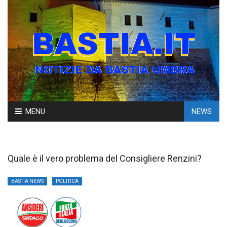
Skip
MENU
NEWS
to
content
Quale è il vero problema del Consigliere Renzini?
BASTIA NEWS
POLITICA