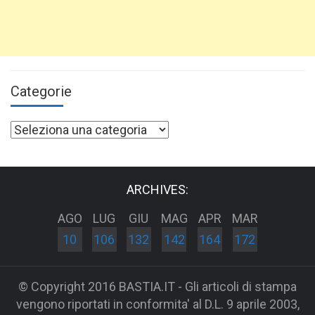
Categorie
Categorie
ARCHIVES:
AGO
LUG
GIU
MAG
APR
MAR
10
106
132
142
164
172
© Copyright 2016 BASTIA.IT - Gli articoli di stampa
vengono riportati in conformita' al D.L. 9 aprile 2003,