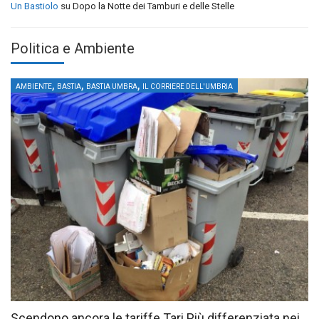
Un Bastiolo
su
Dopo la Notte dei Tamburi e delle Stelle
Politica e Ambiente
,
,
,
AMBIENTE
BASTIA
BASTIA UMBRA
IL CORRIERE DELL'UMBRIA
Scendono ancora le tariffe Tari Più differenziata nei