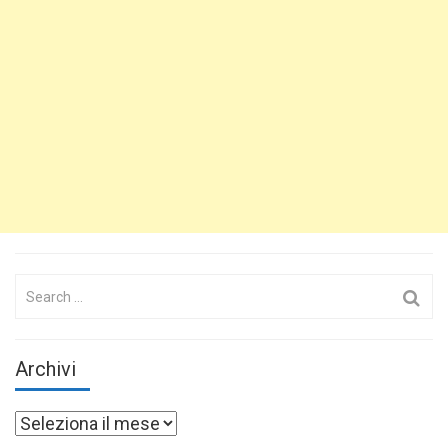
Search
for:
Archivi
Archivi