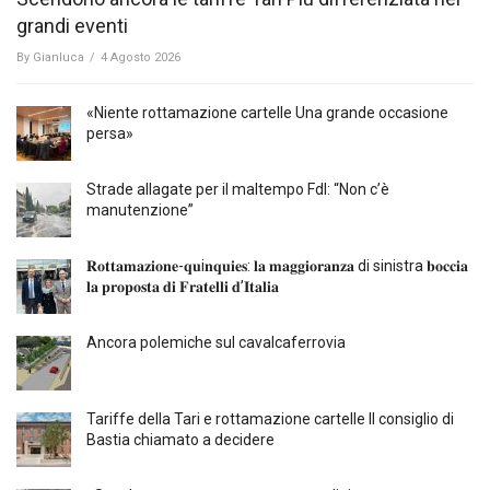
grandi eventi
By
Gianluca
/
4 Agosto 2026
«Niente rottamazione cartelle Una grande occasione
persa»
Strade allagate per il maltempo FdI: “Non c’è
manutenzione”
𝐑𝐨𝐭𝐭𝐚𝐦𝐚𝐳𝐢𝐨𝐧𝐞-𝐪𝐮i𝐧𝐪𝐮𝐢𝐞𝐬: 𝐥𝐚 𝐦𝐚𝐠𝐠𝐢𝐨𝐫𝐚𝐧𝐳𝐚 di sinistra 𝐛𝐨𝐜𝐜𝐢𝐚
𝐥𝐚 𝐩𝐫𝐨𝐩𝐨𝐬𝐭𝐚 𝐝𝐢 𝐅𝐫𝐚𝐭𝐞𝐥𝐥𝐢 𝐝’𝐈𝐭𝐚𝐥𝐢𝐚
Ancora polemiche sul cavalcaferrovia
Tariffe della Tari e rottamazione cartelle Il consiglio di
Bastia chiamato a decidere