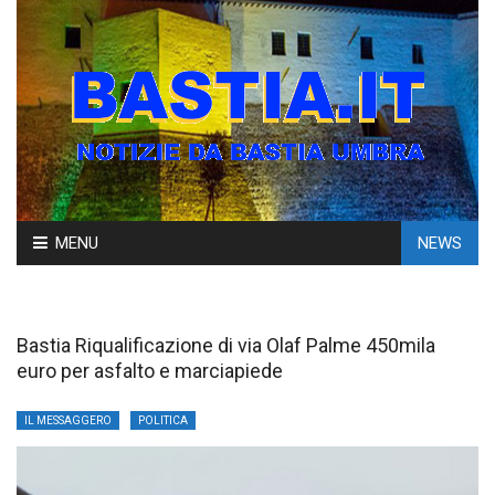
Skip
MENU
NEWS
to
content
Bastia Riqualificazione di via Olaf Palme 450mila
euro per asfalto e marciapiede
IL MESSAGGERO
POLITICA