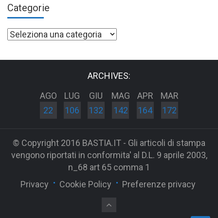
Categorie
Categorie
ARCHIVES:
AGO
LUG
GIU
MAG
APR
MAR
22
106
132
142
164
172
© Copyright 2016 BASTIA.IT - Gli articoli di stampa
vengono riportati in conformita' al D.L. 9 aprile 2003,
n_68 art 65 comma 1
Privacy
Cookie Policy
Preferenze privacy