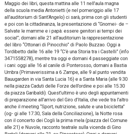
Maggio dei libri, questa mattina alle 11 nell’aula magna
della scuola media Antonietti (e nel pomeriggio alle 17
all’auditorium di Sant’Angelo) ci sarà, prima con gli studenti
e poi con la cittadinanza, la presentazione di “Gnomei- de –
Salvate le mamme e i papà: essere genitori ai tempi dei
social”; domani alle 21 all’auditorium la rappresentazione
del libro “Ottonari di Pinocchio” di Paolo Buzzao. Oggi a
Tordibetto dalle 16 alle 19 “C’è una Storia tra i Castelli” (info
3471558278), mentre tra oggi e domani 4 passeggiate con
i cani: oggi alle 16 al canile di Ponterosso, domani a Bastia
Umbra (Primaverissima a 6 Zampe, alle 9 al punto vendita
Bauugarden in via Santa Lucia 16) e a Santa Maria (alle 9.30
nella piazza Caduti delle Forze dell’ordine e poi alle 15.30
da piazza Garibaldi). Quest’ultimo è uno degli appuntamenti
di preparazione all’arrivo del Giro d’Italia, che vede tra l’altro
anche il meeting “Sport, nutrizione, salute e una bicicletta”
(og- gi alle 17.30, Sala della Conciliazione), la Notte rosa
con il concerto dei Cogli la prima mela (piazza del Comune
alle 21) e Nuvole, racconto teatrale sulla vicenda di Gino