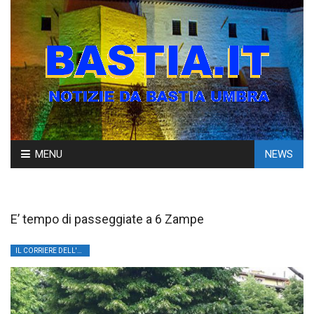
Skip
MENU
NEWS
to
content
E’ tempo di passeggiate a 6 Zampe
IL CORRIERE DELL'UMBRIA