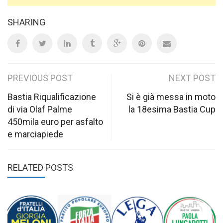
SHARING
Post
PREVIOUS POST
NEXT POST
navigation
Bastia Riqualificazione
Si è già messa in moto
di via Olaf Palme
la 18esima Bastia Cup
450mila euro per asfalto
e marciapiede
RELATED POSTS