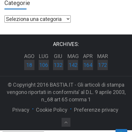
Categorie
Categorie
ARCHIVES:
AGO
LUG
GIU
MAG
APR
MAR
18
106
132
142
164
172
© Copyright 2016 BASTIA.IT - Gli articoli di stampa
vengono riportati in conformita' al D.L. 9 aprile 2003,
n_68 art 65 comma 1
Privacy
Cookie Policy
Preferenze privacy