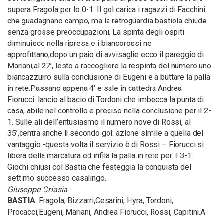
supera Fragola per lo 0-1. Il gol carica i ragazzi di Facchini
che guadagnano campo, ma la retroguardia bastiola chiude
senza grosse preoccupazioni. La spinta degli ospiti
diminuisce nella ripresa e i biancorossi ne
approfittano;dopo un paio di avvisaglie ecco il pareggio di
Mariani,al 27’, lesto a raccogliere la respinta del numero uno
biancazzurro sulla conclusione di Eugeni e a buttare la palla
in rete.Passano appena 4’ e sale in cattedra Andrea
Fiorucci: lancio al bacio di Tordoni che imbecca la punta di
casa, abile nel controllo e preciso nella conclusione per il 2-
1. Sulle ali dell’entusiasmo il numero nove di Rossi, al
35’,centra anche il secondo gol: azione simile a quella del
vantaggio -questa volta il servizio è di Rossi – Fiorucci si
libera della marcatura ed infila la palla in rete per il 3-1.
Giochi chiusi col Bastia che festeggia la conquista del
settimo successo casalingo.
Giuseppe Criasia
BASTIA
: Fragola, Bizzarri,Cesarini, Hyra, Tordoni,
Procacci,Eugeni, Mariani, Andrea Fiorucci, Rossi, Capitini.A