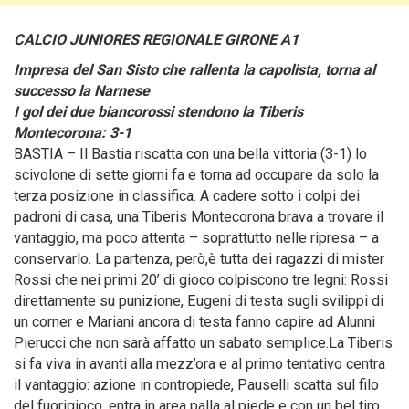
CALCIO JUNIORES REGIONALE GIRONE A1
Impresa del San Sisto che rallenta la capolista, torna al
successo la Narnese
I gol dei due biancorossi stendono la Tiberis
Montecorona: 3-1
BASTIA – Il Bastia riscatta con una bella vittoria (3-1) lo
scivolone di sette giorni fa e torna ad occupare da solo la
terza posizione in classifica.
A cadere sotto i colpi dei
padroni di casa, una Tiberis Montecorona brava a trovare il
vantaggio, ma poco attenta – soprattutto nelle ripresa – a
conservarlo. La partenza, però,è tutta dei ragazzi di mister
Rossi che nei primi 20’ di gioco colpiscono tre legni: Rossi
direttamente su punizione, Eugeni di testa sugli svilippi di
un corner e Mariani ancora di testa fanno capire ad Alunni
Pierucci che non sarà affatto un sabato semplice.La Tiberis
si fa viva in avanti alla mezz’ora e al primo tentativo centra
il vantaggio: azione in contropiede, Pauselli scatta sul filo
del fuorigioco, entra in area palla al piede e con un bel tiro