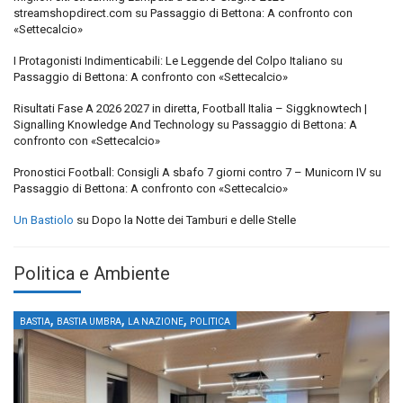
streamshopdirect.com
su
Passaggio di Bettona: A confronto con
«Settecalcio»
I Protagonisti Indimenticabili: Le Leggende del Colpo Italiano
su
Passaggio di Bettona: A confronto con «Settecalcio»
Risultati Fase A 2026 2027 in diretta, Football Italia – Siggknowtech |
Signalling Knowledge And Technology
su
Passaggio di Bettona: A
confronto con «Settecalcio»
Pronostici Football: Consigli A sbafo 7 giorni contro 7 – Municorn IV
su
Passaggio di Bettona: A confronto con «Settecalcio»
Un Bastiolo
su
Dopo la Notte dei Tamburi e delle Stelle
Politica e Ambiente
,
,
,
BASTIA
BASTIA UMBRA
LA NAZIONE
POLITICA