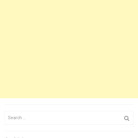
Search
for: