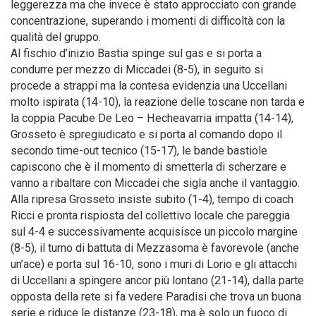
leggerezza ma che invece è stato approcciato con grande
concentrazione, superando i momenti di difficoltà con la
qualità del gruppo.
Al fischio d’inizio Bastia spinge sul gas e si porta a
condurre per mezzo di Miccadei (8-5), in seguito si
procede a strappi ma la contesa evidenzia una Uccellani
molto ispirata (14-10), la reazione delle toscane non tarda e
la coppia Pacube De Leo – Hecheavarria impatta (14-14),
Grosseto è spregiudicato e si porta al comando dopo il
secondo time-out tecnico (15-17), le bande bastiole
capiscono che è il momento di smetterla di scherzare e
vanno a ribaltare con Miccadei che sigla anche il vantaggio.
Alla ripresa Grosseto insiste subito (1-4), tempo di coach
Ricci e pronta rispiosta del collettivo locale che pareggia
sul 4-4 e successivamente acquisisce un piccolo margine
(8-5), il turno di battuta di Mezzasoma è favorevole (anche
un’ace) e porta sul 16-10, sono i muri di Lorio e gli attacchi
di Uccellani a spingere ancor più lontano (21-14), dalla parte
opposta della rete si fa vedere Paradisi che trova un buona
serie e riduce le distanze (23-18), ma è solo un fuoco di