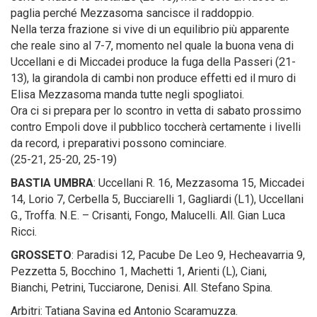
paglia perché Mezzasoma sancisce il raddoppio.
Nella terza frazione si vive di un equilibrio più apparente
che reale sino al 7-7, momento nel quale la buona vena di
Uccellani e di Miccadei produce la fuga della Passeri (21-
13), la girandola di cambi non produce effetti ed il muro di
Elisa Mezzasoma manda tutte negli spogliatoi.
Ora ci si prepara per lo scontro in vetta di sabato prossimo
contro Empoli dove il pubblico toccherà certamente i livelli
da record, i preparativi possono cominciare.
(25-21, 25-20, 25-19)
BASTIA UMBRA
: Uccellani R. 16, Mezzasoma 15, Miccadei
14, Lorio 7, Cerbella 5, Bucciarelli 1, Gagliardi (L1), Uccellani
G., Troffa. N.E. – Crisanti, Fongo, Malucelli. All. Gian Luca
Ricci.
GROSSETO
: Paradisi 12, Pacube De Leo 9, Hecheavarria 9,
Pezzetta 5, Bocchino 1, Machetti 1, Arienti (L), Ciani,
Bianchi, Petrini, Tucciarone, Denisi. All. Stefano Spina.
Arbitri: Tatiana Savina ed Antonio Scaramuzza.