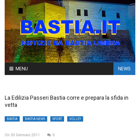
Skip
MENU
NEWS
to
content
La Edilizia Passeri Bastia corre e prepara la sfida in
vetta
BASTIA
BASTIA NEWS
SPORT
VOLLEY
On
30 Gennaio 2011
0