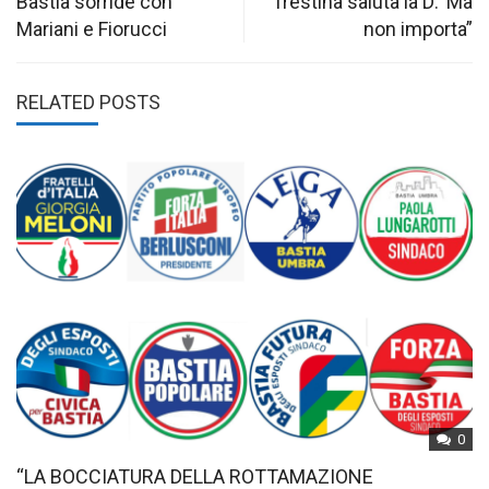
navigation
Bastia sorride con
Trestina saluta la D:“Ma
Mariani e Fiorucci
non importa”
RELATED POSTS
0
“LA BOCCIATURA DELLA ROTTAMAZIONE