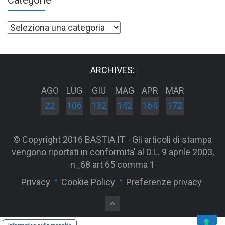
Categorie
Categorie
ARCHIVES:
AGO
LUG
GIU
MAG
APR
MAR
22
106
132
142
164
172
© Copyright 2016 BASTIA.IT - Gli articoli di stampa
vengono riportati in conformita' al D.L. 9 aprile 2003,
n_68 art 65 comma 1
Privacy
Cookie Policy
Preferenze privacy