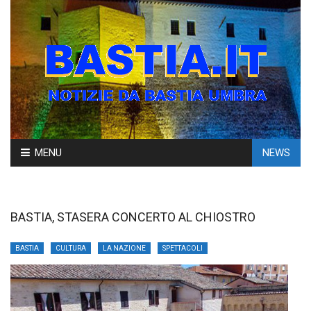
Skip
MENU
NEWS
to
content
BASTIA, STASERA CONCERTO AL CHIOSTRO
BASTIA
CULTURA
LA NAZIONE
SPETTACOLI