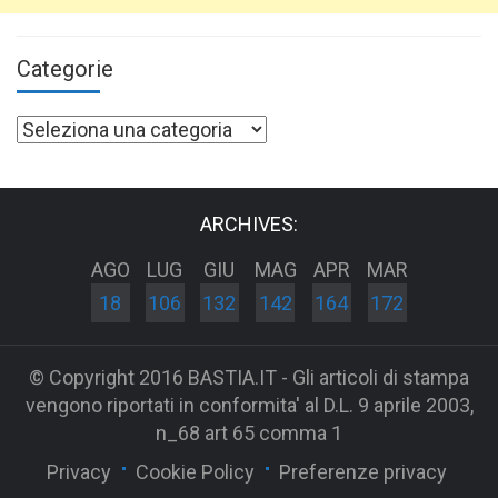
Categorie
Categorie
ARCHIVES:
AGO
LUG
GIU
MAG
APR
MAR
18
106
132
142
164
172
© Copyright 2016 BASTIA.IT - Gli articoli di stampa
vengono riportati in conformita' al D.L. 9 aprile 2003,
n_68 art 65 comma 1
Privacy
Cookie Policy
Preferenze privacy