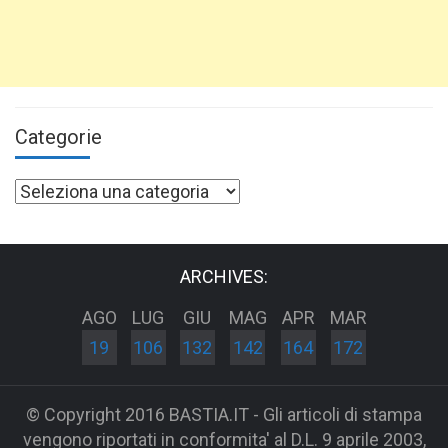
Categorie
Categorie
ARCHIVES:
AGO
LUG
GIU
MAG
APR
MAR
19
106
132
142
164
172
© Copyright 2016 BASTIA.IT - Gli articoli di stampa
vengono riportati in conformita' al D.L. 9 aprile 2003,