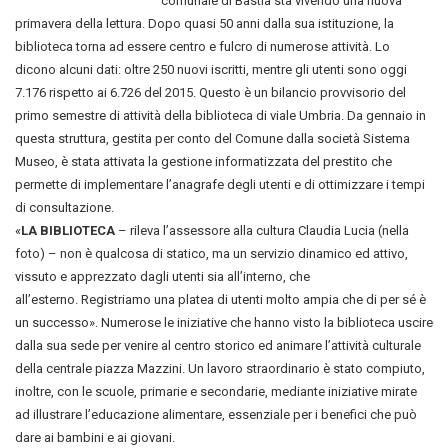
comunale di Bastia sta vivendo una nuova
primavera della lettura. Dopo quasi 50 anni dalla sua istituzione, la
biblioteca torna ad essere centro e fulcro di numerose attività. Lo
dicono alcuni dati: oltre 250 nuovi iscritti, mentre gli utenti sono oggi
7.176 rispetto ai 6.726 del 2015. Questo è un bilancio provvisorio del
primo semestre di attività della biblioteca di viale Umbria. Da gennaio in
questa struttura, gestita per conto del Comune dalla società Sistema
Museo, è stata attivata la gestione informatizzata del prestito che
permette di implementare l’anagrafe degli utenti e di ottimizzare i tempi
di consultazione.
«
LA BIBLIOTECA
– rileva l’assessore alla cultura Claudia Lucia (nella
foto) – non è qualcosa di statico, ma un servizio dinamico ed attivo,
vissuto e apprezzato dagli utenti sia all’interno, che
all’esterno. Registriamo una platea di utenti molto ampia che di per sé è
un successo». Numerose le iniziative che hanno visto la biblioteca uscire
dalla sua sede per venire al centro storico ed animare l’attività culturale
della centrale piazza Mazzini. Un lavoro straordinario è stato compiuto,
inoltre, con le scuole, primarie e secondarie, mediante iniziative mirate
ad illustrare l’educazione alimentare, essenziale per i benefici che può
dare ai bambini e ai giovani.