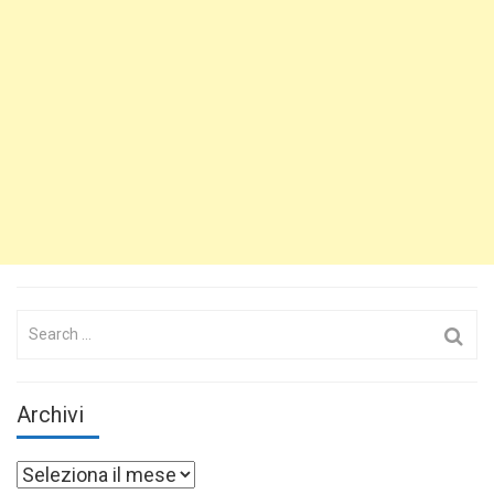
Search
for:
Archivi
Archivi