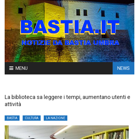
Skip
MENU
NEWS
to
content
La biblioteca sa leggere i tempi, aumentano utenti e
attività
BASTIA
CULTURA
LA NAZIONE