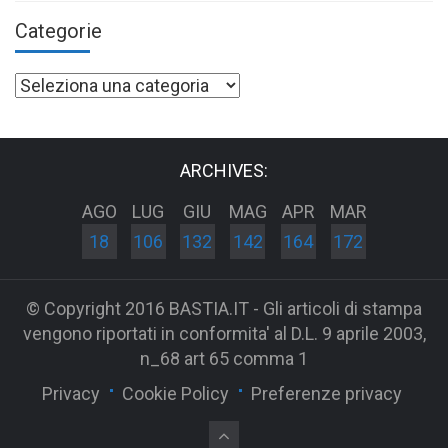
Categorie
Categorie
ARCHIVES:
AGO
LUG
GIU
MAG
APR
MAR
18
106
132
142
164
172
© Copyright 2016 BASTIA.IT - Gli articoli di stampa
vengono riportati in conformita' al D.L. 9 aprile 2003,
n_68 art 65 comma 1
Privacy
Cookie Policy
Preferenze privacy