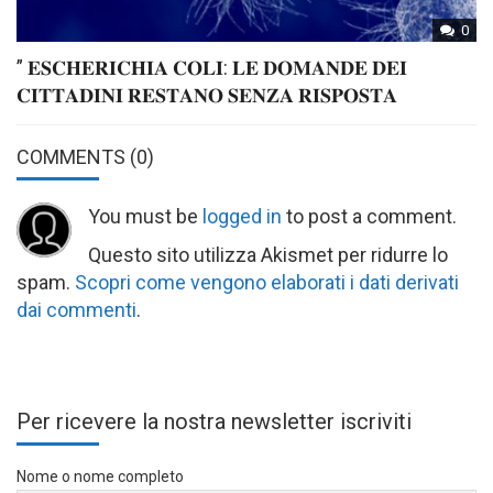
0
” 𝐄𝐒𝐂𝐇𝐄𝐑𝐈𝐂𝐇𝐈𝐀 𝐂𝐎𝐋𝐈: 𝐋𝐄 𝐃𝐎𝐌𝐀𝐍𝐃𝐄 𝐃𝐄𝐈
𝐂𝐈𝐓𝐓𝐀𝐃𝐈𝐍𝐈 𝐑𝐄𝐒𝐓𝐀𝐍𝐎 𝐒𝐄𝐍𝐙𝐀 𝐑𝐈𝐒𝐏𝐎𝐒𝐓𝐀
COMMENTS
(0)
You must be
logged in
to post a comment.
Questo sito utilizza Akismet per ridurre lo
spam.
Scopri come vengono elaborati i dati derivati
dai commenti
.
Per ricevere la nostra newsletter iscriviti
Nome o nome completo