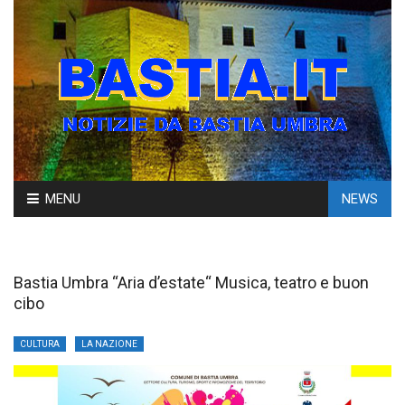
Skip
MENU
NEWS
to
content
Bastia Umbra “Aria d’estate“ Musica, teatro e buon
cibo
CULTURA
LA NAZIONE