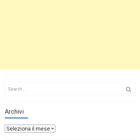
Search
for:
Archivi
Archivi