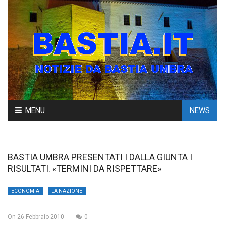
Skip
MENU
NEWS
to
content
BASTIA UMBRA PRESENTATI I DALLA GIUNTA I
RISULTATI. «TERMINI DA RISPETTARE»
ECONOMIA
LA NAZIONE
On
26 Febbraio 2010
0