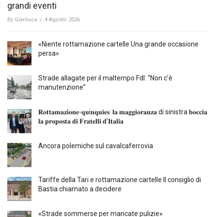
grandi eventi
By
Gianluca
/
4 Agosto 2026
«Niente rottamazione cartelle Una grande occasione
persa»
Strade allagate per il maltempo FdI: “Non c’è
manutenzione”
𝐑𝐨𝐭𝐭𝐚𝐦𝐚𝐳𝐢𝐨𝐧𝐞-𝐪𝐮i𝐧𝐪𝐮𝐢𝐞𝐬: 𝐥𝐚 𝐦𝐚𝐠𝐠𝐢𝐨𝐫𝐚𝐧𝐳𝐚 di sinistra 𝐛𝐨𝐜𝐜𝐢𝐚
𝐥𝐚 𝐩𝐫𝐨𝐩𝐨𝐬𝐭𝐚 𝐝𝐢 𝐅𝐫𝐚𝐭𝐞𝐥𝐥𝐢 𝐝’𝐈𝐭𝐚𝐥𝐢𝐚
Ancora polemiche sul cavalcaferrovia
Tariffe della Tari e rottamazione cartelle Il consiglio di
Bastia chiamato a decidere
«Strade sommerse per mancate pulizie»