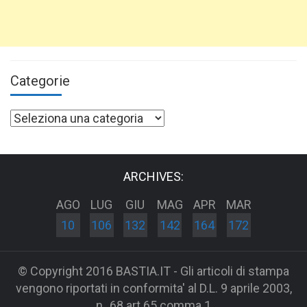
Categorie
Categorie
ARCHIVES:
AGO
LUG
GIU
MAG
APR
MAR
10
106
132
142
164
172
© Copyright 2016 BASTIA.IT - Gli articoli di stampa
vengono riportati in conformita' al D.L. 9 aprile 2003,
n_68 art 65 comma 1