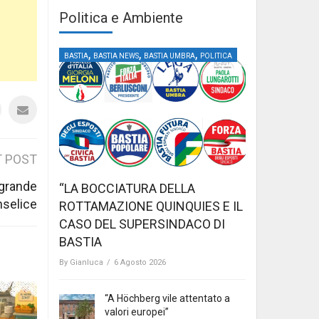
Politica e Ambiente
,
,
,
BASTIA
BASTIA NEWS
BASTIA UMBRA
POLITICA
 POST
a grande
“LA BOCCIATURA DELLA
nselice
ROTTAMAZIONE QUINQUIES E IL
CASO DEL SUPERSINDACO DI
BASTIA
By
Gianluca
/
6 Agosto 2026
“A Höchberg vile attentato a
valori europei”