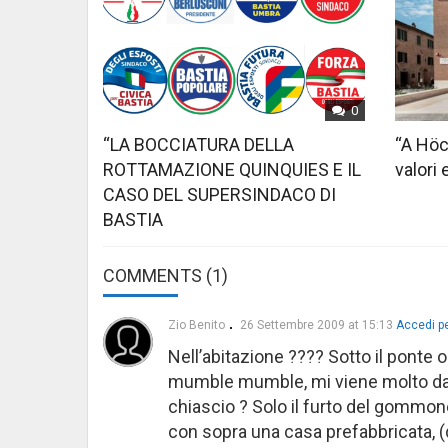
0
“LA BOCCIATURA DELLA
“A Höc
ROTTAMAZIONE QUINQUIES E IL
valori 
CASO DEL SUPERSINDACO DI
BASTIA
COMMENTS (1)
Zio Benito
26 Settembre 2009 at 15:13
Accedi pe
Nell’abitazione ???? Sotto il ponte o
mumble mumble, mi viene molto da rif
chiascio ? Solo il furto del gommon
con sopra una casa prefabbricata, (d