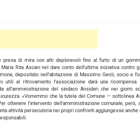
 presa di mira con atti deplorevoli fino al furto di un gom
 Maria Rita
Ascani nel dare conto dell’ultima iniziativa contro g
mmone, depositato nell’abitazione di Massimo Geoli, socio e f
oni utili al ritrovamento l’associazione darà una ricompensa.
ida all’amministrazione del sindaco Ansideri che nei giorni s
 sicurezza. «Vorremmo che la tutela del Comune — sottolinea 
r ottenere l’intervento dell’amministrazione comunale, però,
unta attività persecutoria nei propri confronti aggiungesse anche
responsabili.