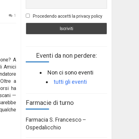
1
Procedendo accetti la privacy policy
Eventi da non perdere:
mone? A
li Amici
Non ci sono eventi
ondatore
 Oltre a
tutti gli eventi
corsi ha
Ascani —
Farmacie di turno
 sarebbe
 qualche
Farmacia S. Francesco –
Ospedalicchio