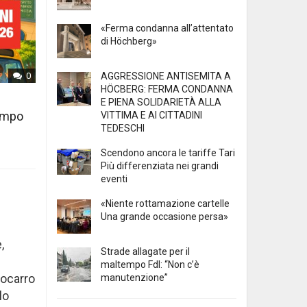
«Ferma condanna all’attentato
di Höchberg»
AGGRESSIONE ANTISEMITA A
0
HÖCBERG: FERMA CONDANNA
E PIENA SOLIDARIETÀ ALLA
tempo
VITTIMA E AI CITTADINI
TEDESCHI
Scendono ancora le tariffe Tari
Più differenziata nei grandi
eventi
«Niente rottamazione cartelle
Una grande occasione persa»
,
Strade allagate per il
l
maltempo FdI: “Non c’è
tocarro
manutenzione”
lo