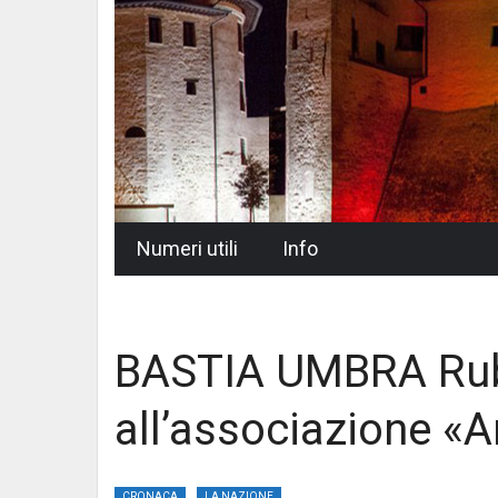
Skip
Numeri utili
Info
to
content
BASTIA UMBRA Ru
all’associazione «A
CRONACA
LA NAZIONE